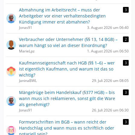
Abmahnung im Arbeitsrecht – muss der
3
Arbeitgeber vor einer verhaltensbedingten
Kündigung immer erst abmahnen?
Jonas91
3. August 2026 um 06:40
Verbraucher oder Unternehmer (§§ 13, 14 BGB) –
2
warum hängt so viel an dieser Einordnung?
MarieLpz
1. August 2026 um 06:50
Kaufmannseigenschaft nach HGB (§§ 1–6) – wer
3
ist eigentlich Kaufmann, und warum ist das so
wichtig?
JaninaBWL
29. Juli 2026 um 08:05
Mängelrüge beim Handelskauf (§377 HGB) – bis
3
wann muss ich reklamieren, sonst gilt die Ware
als genehmigt?
Jonas91
26. Juli 2026 um 06:30
Formvorschriften im BGB – wann reicht der
3
Handschlag und wann muss es schriftlich oder
notariell sein?