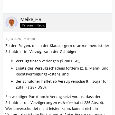
Meike_HR
Personal · Recht
1. Juli 2026 um 08:50
Zu den
Folgen
, die in der Klausur gern drankommen: Ist der
Schuldner im Verzug, kann der Gläubiger
Verzugszinsen
verlangen (§ 288 BGB),
Ersatz des Verzugsschadens
fordern (z. B. Mahn- und
Rechtsverfolgungskosten), und
der Schuldner haftet ab Verzug
verschärft
– sogar für
Zufall (§ 287 BGB).
Ein wichtiger Punkt noch: Verzug setzt voraus, dass der
Schuldner die Verzögerung
zu vertreten
hat (§ 286 Abs. 4).
Wer unverschuldet nicht leisten kann, kommt nicht in
Verzug – das ist die Ergänzung zu Anjas Voraussetzungen.