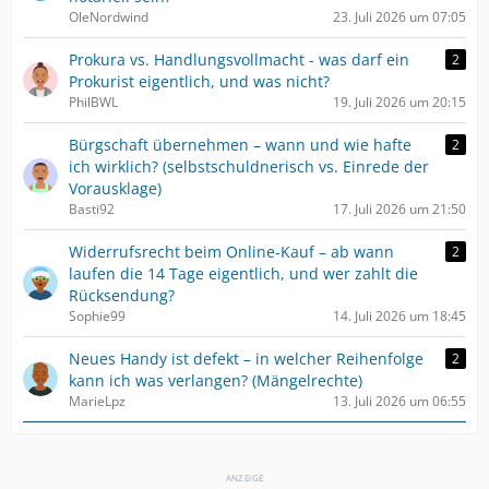
OleNordwind
23. Juli 2026 um 07:05
Prokura vs. Handlungsvollmacht - was darf ein
2
Prokurist eigentlich, und was nicht?
PhilBWL
19. Juli 2026 um 20:15
Bürgschaft übernehmen – wann und wie hafte
2
ich wirklich? (selbstschuldnerisch vs. Einrede der
Vorausklage)
Basti92
17. Juli 2026 um 21:50
Widerrufsrecht beim Online-Kauf – ab wann
2
laufen die 14 Tage eigentlich, und wer zahlt die
Rücksendung?
Sophie99
14. Juli 2026 um 18:45
Neues Handy ist defekt – in welcher Reihenfolge
2
kann ich was verlangen? (Mängelrechte)
MarieLpz
13. Juli 2026 um 06:55
ANZEIGE