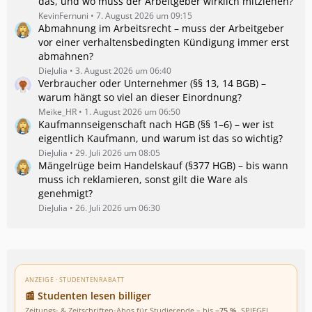
das, und wo muss der Arbeitgeber wirklich mitziehen?
KevinFernuni
7. August 2026 um 09:15
Abmahnung im Arbeitsrecht – muss der Arbeitgeber
vor einer verhaltensbedingten Kündigung immer erst
abmahnen?
DieJulia
3. August 2026 um 06:40
Verbraucher oder Unternehmer (§§ 13, 14 BGB) –
warum hängt so viel an dieser Einordnung?
Meike_HR
1. August 2026 um 06:50
Kaufmannseigenschaft nach HGB (§§ 1–6) – wer ist
eigentlich Kaufmann, und warum ist das so wichtig?
DieJulia
29. Juli 2026 um 08:05
Mängelrüge beim Handelskauf (§377 HGB) – bis wann
muss ich reklamieren, sonst gilt die Ware als
genehmigt?
DieJulia
26. Juli 2026 um 06:30
ANZEIGE · STUDENTENRABATT
📰 Studenten lesen billiger
Zeitungs- & Zeitschriften-Abos für Studierende – bis
−75 %
. SPIEGEL,