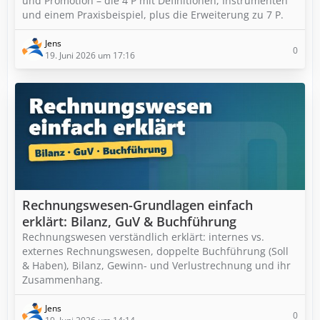
und Promotion – die 4 P mit Definitionen, Instrumenten
und einem Praxisbeispiel, plus die Erweiterung zu 7 P.
Jens
0
19. Juni 2026 um 17:16
Rechnungswesen-Grundlagen einfach
erklärt: Bilanz, GuV & Buchführung
Rechnungswesen verständlich erklärt: internes vs.
externes Rechnungswesen, doppelte Buchführung (Soll
& Haben), Bilanz, Gewinn- und Verlustrechnung und ihr
Zusammenhang.
Jens
0