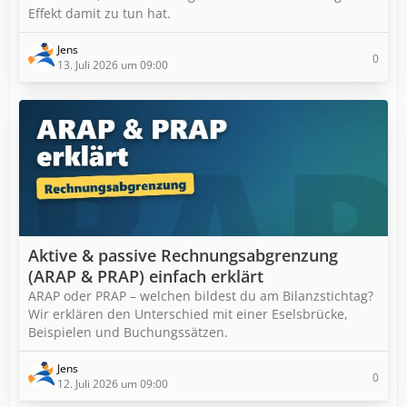
Effekt damit zu tun hat.
Jens
0
13. Juli 2026 um 09:00
Aktive & passive Rechnungsabgrenzung
(ARAP & PRAP) einfach erklärt
ARAP oder PRAP – welchen bildest du am Bilanzstichtag?
Wir erklären den Unterschied mit einer Eselsbrücke,
Beispielen und Buchungssätzen.
Jens
0
12. Juli 2026 um 09:00