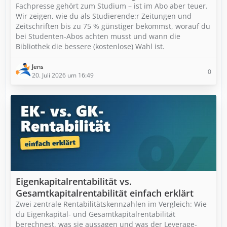
Fachpresse gehört zum Studium – ist im Abo aber teuer.
Wir zeigen, wie du als Studierende:r Zeitungen und
Zeitschriften bis zu 75 % günstiger bekommst, worauf du
bei Studenten-Abos achten musst und wann die
Bibliothek die bessere (kostenlose) Wahl ist.
Jens
0
20. Juli 2026 um 16:49
Eigenkapitalrentabilität vs.
Gesamtkapitalrentabilität einfach erklärt
Zwei zentrale Rentabilitätskennzahlen im Vergleich: Wie
du Eigenkapital- und Gesamtkapitalrentabilität
berechnest, was sie aussagen und was der Leverage-