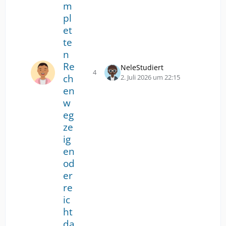
m
pl
et
te
n
Re
NeleStudiert
4
ch
Antworten
Z
2. Juli 2026 um 22:15
u
en
m
w
l
eg
e
ze
t
ig
z
t
en
e
od
n
er
B
re
e
ic
i
t
ht
r
da