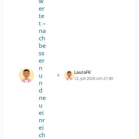
w
er
te
t –
na
ch
be
ss
er
n
LauraFK
u
4
Antworten
Z
12. Juli 2026 um 21:40
n
u
d
m
ne
l
e
u
t
ei
z
nr
t
ei
e
ch
n