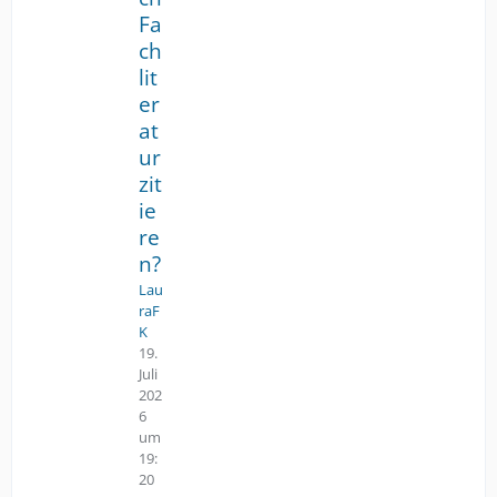
i
Fa
t
ch
r
lit
a
g
er
s
at
p
ur
r
zit
i
ie
n
g
re
e
n?
n
Lau
raF
K
19.
Juli
202
6
um
19:
20