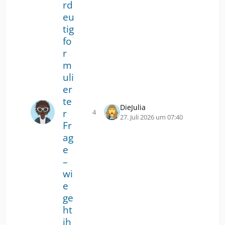
rd
eu
tig
fo
r
m
uli
er
te
DieJulia
r
4
Antworten
Z
27. Juli 2026 um 07:40
Fr
u
ag
m
l
e
e
–
t
wi
z
e
t
ge
e
n
ht
B
ih