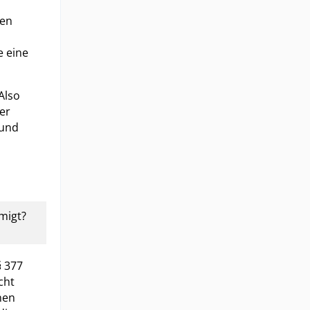
ren
e eine
Also
der
 und
migt?
§ 377
cht
nen