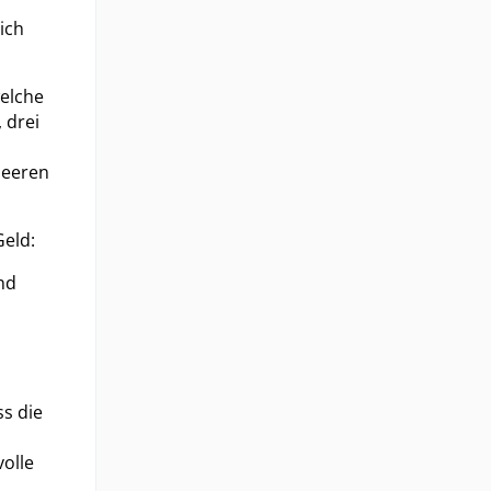
ich
welche
 drei
leeren
Geld:
nd
ss die
volle