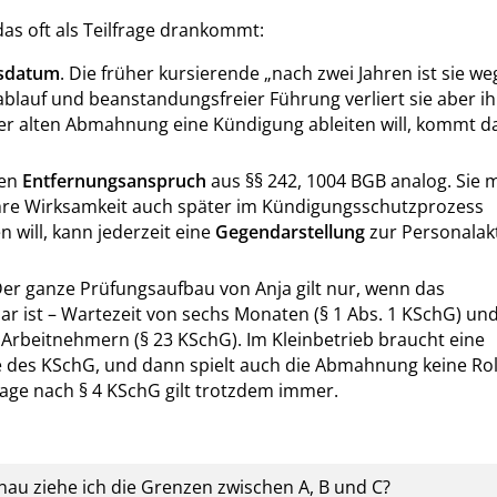
as oft als Teilfrage drankommt:
llsdatum
. Die früher kursierende „nach zwei Jahren ist sie we
ablauf und beanstandungsfreier Führung verliert sie aber ih
er alten Abmahnung eine Kündigung ableiten will, kommt d
nen
Entfernungsanspruch
aus §§ 242, 1004 BGB analog. Sie 
ihre Wirksamkeit auch später im Kündigungsschutzprozess
n will, kann jederzeit eine
Gegendarstellung
zur Personalak
r ganze Prüfungsaufbau von Anja gilt nur, wenn das
 ist – Wartezeit von sechs Monaten (§ 1 Abs. 1 KSchG) un
 Arbeitnehmern (§ 23 KSchG). Im Kleinbetrieb braucht eine
 des KSchG, und dann spielt auch die Abmahnung keine Roll
age nach § 4 KSchG gilt trotzdem immer.
nau ziehe ich die Grenzen zwischen A, B und C?