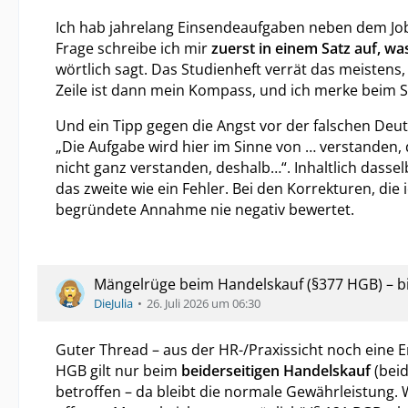
Ich hab jahrelang Einsendeaufgaben neben dem Job
Frage schreibe ich mir
zuerst in einem Satz auf, wa
wörtlich sagt. Das Studienheft verrät das meistens
Zeile ist dann mein Kompass, und ich merke beim Sc
Und ein Tipp gegen die Angst vor der falschen De
„Die Aufgabe wird hier im Sinne von … verstanden, da
nicht ganz verstanden, deshalb…“. Inhaltlich dassel
das zweite wie ein Fehler. Bei den Korrekturen, d
begründete Annahme nie negativ bewertet.
Mängelrüge beim Handelskauf (§377 HGB) – bis
DieJulia
26. Juli 2026 um 06:30
Guter Thread – aus der HR-/Praxissicht noch eine Er
HGB gilt nur beim
beiderseitigen Handelskauf
(beid
betroffen – da bleibt die normale Gewährleistung. W