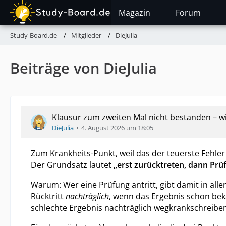
Magazin
Forum
Study-Board.de
Mitglieder
DieJulia
Beiträge von DieJulia
Klausur zum zweiten Mal nicht bestanden – wie
DieJulia
4. August 2026 um 18:05
Zum Krankheits-Punkt, weil das der teuerste Fehler 
Der Grundsatz lautet
„erst zurücktreten, dann Prü
Warum: Wer eine Prüfung antritt, gibt damit in aller
Rücktritt
nachträglich
, wenn das Ergebnis schon beka
schlechte Ergebnis nachträglich wegkrankschreiben