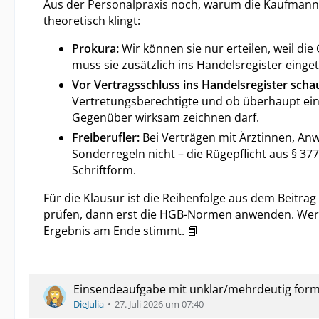
Aus der Personalpraxis noch, warum die Kaufmannse
theoretisch klingt:
Prokura:
Wir können sie nur erteilen, weil di
muss sie zusätzlich ins Handelsregister einget
Vor Vertragsschluss ins Handelsregister scha
Vertretungsberechtigte und ob überhaupt eing
Gegenüber wirksam zeichnen darf.
Freiberufler:
Bei Verträgen mit Ärztinnen, Anwä
Sonderregeln nicht – die Rügepflicht aus § 377
Schriftform.
Für die Klausur ist die Reihenfolge aus dem Beitra
prüfen, dann erst die HGB-Normen anwenden. Wer dir
Ergebnis am Ende stimmt. 📘
Einsendeaufgabe mit unklar/mehrdeutig formu
DieJulia
27. Juli 2026 um 07:40