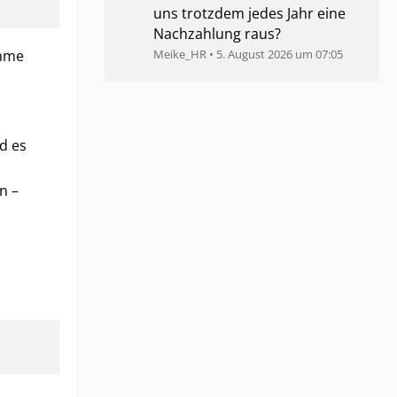
uns trotzdem jedes Jahr eine
Nachzahlung raus?
mme
Meike_HR
5. August 2026 um 07:05
d es
n –