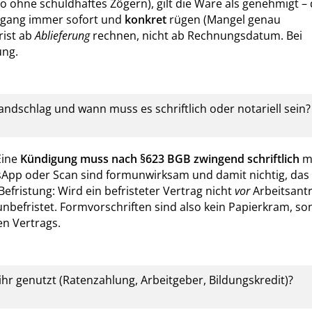
o ohne schuldhaftes Zögern), gilt die Ware als genehmigt – 
ngang immer sofort und
konkret
rügen (Mangel genau
rist ab
Ablieferung
rechnen, nicht ab Rechnungsdatum. Bei
ung.
ndschlag und wann muss es schriftlich oder notariell sein?
Eine
Kündigung muss nach §623 BGB zwingend schriftlich
m
tsApp oder Scan sind formunwirksam und damit nichtig, das
Befristung: Wird ein befristeter Vertrag nicht
vor
Arbeitsantr
ls unbefristet. Formvorschriften sind also kein Papierkram, s
en Vertrags.
hr genutzt (Ratenzahlung, Arbeitgeber, Bildungskredit)?