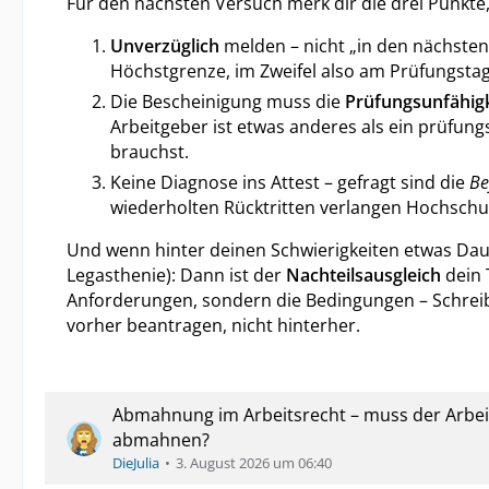
Für den nächsten Versuch merk dir die drei Punkte,
Unverzüglich
melden – nicht „in den nächsten
Höchstgrenze, im Zweifel also am Prüfungstag
Die Bescheinigung muss die
Prüfungsunfähigk
Arbeitgeber ist etwas anderes als ein prüfungs
brauchst.
Keine Diagnose ins Attest – gefragt sind die
Be
wiederholten Rücktritten verlangen Hochschule
Und wenn hinter deinen Schwierigkeiten etwas Dau
Legasthenie): Dann ist der
Nachteilsausgleich
dein 
Anforderungen, sondern die Bedingungen – Schrei
vorher beantragen, nicht hinterher.
Abmahnung im Arbeitsrecht – muss der Arbei
abmahnen?
DieJulia
3. August 2026 um 06:40