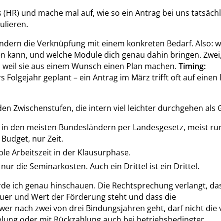
es (HR) und mache mal auf, wie so ein Antrag bei uns tatsächl
ulieren.
ondern die Verknüpfung mit einem konkreten Bedarf. Also: 
n kann, und welche Module dich genau dahin bringen. Zwei,
weil sie aus einem Wunsch einen Plan machen.
Timing:
olgejahr geplant – ein Antrag im März trifft oft auf einen 
den Zwischenstufen, die intern viel leichter durchgehen als 
 es in den meisten Bundesländern per Landesgesetz, meist ru
 Budget, nur Zeit.
ble Arbeitszeit in der Klausurphase.
 die Seminarkosten. Auch ein Drittel ist ein Drittel.
rde ich genau hinschauen. Die Rechtsprechung verlangt, da
er und Wert der Förderung steht und dass die
wer nach zwei von drei Bindungsjahren geht, darf nicht die 
lung oder mit Rückzahlung auch bei betriebsbedingter