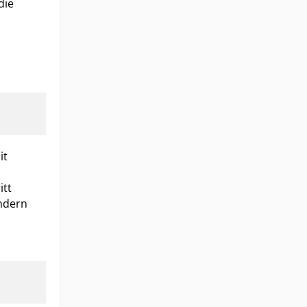
die
it
itt
ondern