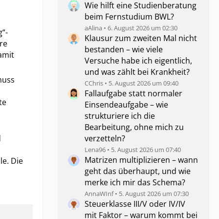
Wie hilft eine Studienberatung
beim Fernstudium BWL?
aAlina
6. August 2026 um 02:30
g“-
Klausur zum zweiten Mal nicht
re
bestanden – wie viele
amit
Versuche habe ich eigentlich,
und was zählt bei Krankheit?
muss
CChris
5. August 2026 um 09:40
Fallaufgabe statt normaler
te
Einsendeaufgabe – wie
strukturiere ich die
Bearbeitung, ohne mich zu
d
verzetteln?
Lena96
5. August 2026 um 07:40
Matrizen multiplizieren – wann
e. Die
geht das überhaupt, und wie
merke ich mir das Schema?
AnnaWInf
5. August 2026 um 07:30
Steuerklasse III/V oder IV/IV
mit Faktor – warum kommt bei