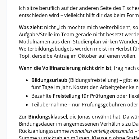
Ich sitze beruflich auf der anderen Seite des Tisch
entschieden wird – vielleicht hilft dir das beim Form
Was zieht:
nicht „ich möchte mich weiterbilden“, s
Aufgabe/Stelle im Team gerade nicht besetzt werde
Modulnamen aus dem Studienplan wirken Wunder, 
Weiterbildungsbudgets werden meist im Herbst fürs F
Topf, derselbe Antrag im Oktober auf einen vollen.
Wenn die Vollfinanzierung nicht drin ist
, frag nach 
Bildungsurlaub
(Bildungsfreistellung) – gibt
fünf Tage im Jahr. Kostet den Arbeitgeber kein
Bezahlte
Freistellung für Prüfungen
oder flexi
Teilübernahme – nur Prüfungsgebühren oder nur
Zur
Bindungsklausel
, die Jonas erwähnt hat: Da wü
Bindungsdauer im angemessenen Verhältnis zu Dau
Rückzahlungssumme
monatlich anteilig abschmilzt
– 
Summe zurückzahlen müssen. Klauseln ohne Staffe