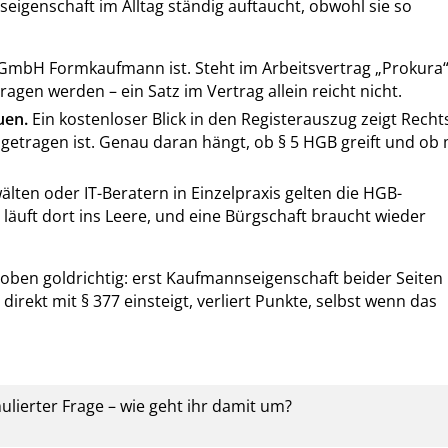
igenschaft im Alltag ständig auftaucht, obwohl sie so
e GmbH Formkaufmann ist. Steht im Arbeitsvertrag „Prokura“
ragen werden – ein Satz im Vertrag allein reicht nicht.
uen.
Ein kostenloser Blick in den Registerauszug zeigt Recht
etragen ist. Genau daran hängt, ob § 5 HGB greift und ob
lten oder IT-Beratern in Einzelpraxis gelten die HGB-
 läuft dort ins Leere, und eine Bürgschaft braucht wieder
g oben goldrichtig: erst Kaufmannseigenschaft beider Seiten
ekt mit § 377 einsteigt, verliert Punkte, selbst wenn das
lierter Frage – wie geht ihr damit um?