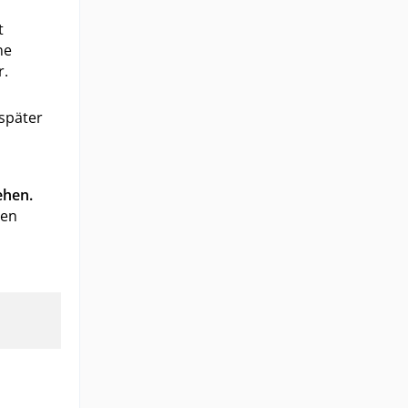
t
ne
r.
 später
ehen.
gen