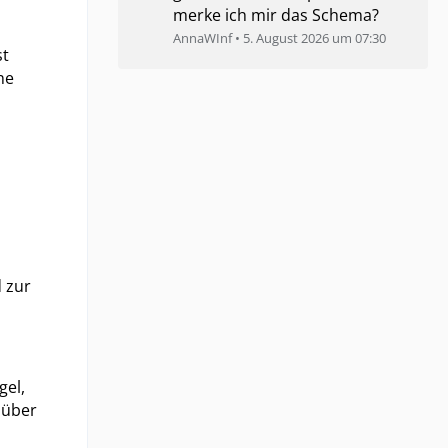
merke ich mir das Schema?
AnnaWInf
5. August 2026 um 07:30
st
he
 zur
gel,
o über