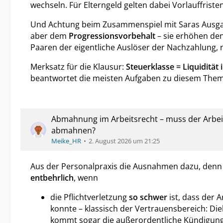
wechseln. Für Elterngeld gelten dabei Vorlauffriste
Und Achtung beim Zusammenspiel mit Saras Ausgang
aber dem
Progressionsvorbehalt
– sie erhöhen den
Paaren der eigentliche Auslöser der Nachzahlung, ni
Merksatz für die Klausur:
Steuerklasse = Liquidität
beantwortet die meisten Aufgaben zu diesem Thema
Abmahnung im Arbeitsrecht – muss der Arbei
abmahnen?
Meike_HR
2. August 2026 um 21:25
Aus der Personalpraxis die Ausnahmen dazu, denn
entbehrlich
, wenn
die Pflichtverletzung
so schwer
ist, dass der 
konnte – klassisch der Vertrauensbereich: Die
kommt sogar die außerordentliche Kündigung n