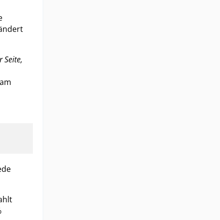
e
 ändert
 Seite,
t am
ede
ahlt
%