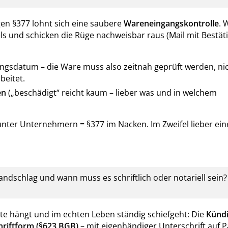
en §377 lohnt sich eine saubere
Wareneingangskontrolle
. 
 und schicken die Rüge nachweisbar raus (Mail mit Bestät
ungsdatum – die Ware muss also zeitnah geprüft werden, ni
beitet.
en
(„beschädigt“ reicht kaum – lieber was und in welchem
, unter Unternehmern = §377 im Nacken. Im Zweifel lieber ei
ndschlag und wann muss es schriftlich oder notariell sein?
ste hängt und im echten Leben ständig schiefgeht: Die
Künd
hriftform (§623 BGB)
– mit eigenhändiger Unterschrift auf P