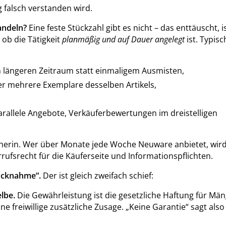
g falsch verstanden wird.
andeln?
Eine feste Stückzahl gibt es nicht – das enttäuscht, i
ob die Tätigkeit
planmäßig und auf Dauer angelegt
ist. Typisc
n längeren Zeitraum statt einmaligem Ausmisten,
r mehrere Exemplare desselben Artikels,
 parallele Angebote, Verkäuferbewertungen im dreistelligen
herin. Wer über Monate jede Woche Neuware anbietet, wird
ufsrecht für die Käuferseite und Informationspflichten.
Rücknahme“.
Der ist gleich zweifach schief:
lbe.
Die Gewährleistung ist die gesetzliche Haftung für Män
ne freiwillige zusätzliche Zusage. „Keine Garantie“ sagt als