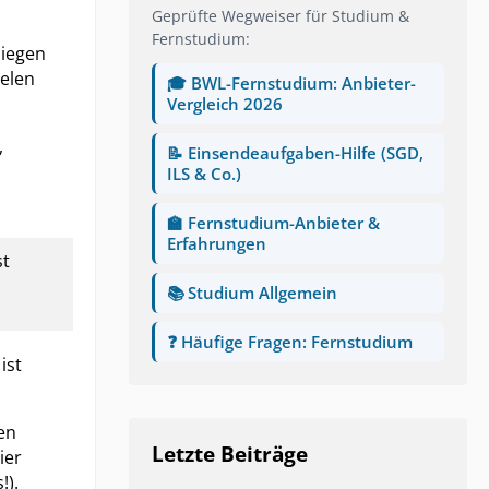
Geprüfte Wegweiser für Studium &
Fernstudium:
liegen
ielen
🎓 BWL-Fernstudium: Anbieter-
Vergleich 2026
,
📝 Einsendeaufgaben-Hilfe (SGD,
ILS & Co.)
🏫 Fernstudium-Anbieter &
Erfahrungen
st
📚 Studium Allgemein
❓ Häufige Fragen: Fernstudium
ist
en
Letzte Beiträge
ier
!).