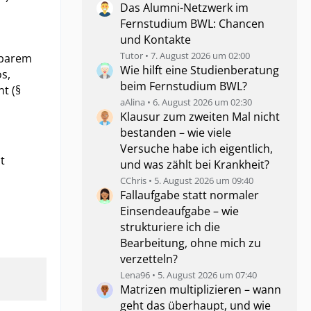
Das Alumni-Netzwerk im
Fernstudium BWL: Chancen
und Kontakte
Tutor
7. August 2026 um 02:00
rbarem
Wie hilft eine Studienberatung
os,
beim Fernstudium BWL?
t (§
aAlina
6. August 2026 um 02:30
Klausur zum zweiten Mal nicht
bestanden – wie viele
Versuche habe ich eigentlich,
t
und was zählt bei Krankheit?
CChris
5. August 2026 um 09:40
Fallaufgabe statt normaler
Einsendeaufgabe – wie
strukturiere ich die
Bearbeitung, ohne mich zu
verzetteln?
Lena96
5. August 2026 um 07:40
Matrizen multiplizieren – wann
geht das überhaupt, und wie