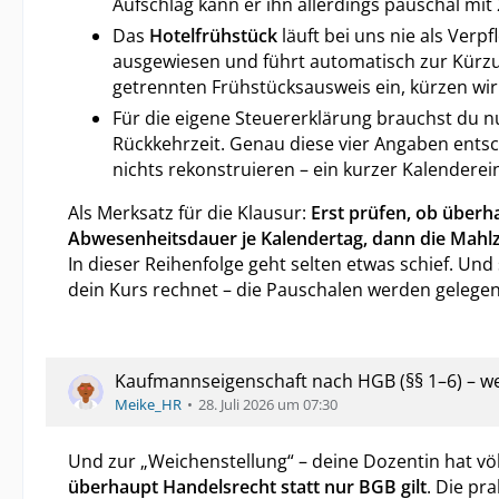
Aufschlag kann er ihn allerdings pauschal mit
Das
Hotelfrühstück
läuft bei uns nie als Ver
ausgewiesen und führt automatisch zur Kürz
getrennten Frühstücksausweis ein, kürzen wir
Für die eigene Steuererklärung brauchst du nu
Rückkehrzeit. Genau diese vier Angaben entsc
nichts rekonstruieren – ein kurzer Kalendereint
Als Merksatz für die Klausur:
Erst prüfen, ob überha
Abwesenheitsdauer je Kalendertag, dann die Mahlze
In dieser Reihenfolge geht selten etwas schief. Un
dein Kurs rechnet – die Pauschalen werden gelegent
Kaufmannseigenschaft nach HGB (§§ 1–6) – wer
Meike_HR
28. Juli 2026 um 07:30
Und zur „Weichenstellung“ – deine Dozentin hat vö
überhaupt Handelsrecht statt nur BGB gilt
. Die pr