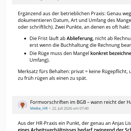
Ergänzend aus der betrieblichen Praxis: Genau weg
dokumentieren Datum, Art und Umfang des Mangels
oder schriftlich). Zwei Punkte, an denen es oft hakt:
Die Frist läuft ab
Ablieferung
, nicht ab Rechn
erst wenn die Buchhaltung die Rechnung bear
Die Rüge muss den Mangel
konkret bezeichn
Umfang).
Merksatz fürs Behalten: privat = keine Rügepflicht
zu früh rügen als einen zu spät.
Formvorschriften im BGB – wann reicht der Ha
Meike_HR
22. Juli 2026 um 07:40
Aus der HR-Praxis ein Punkt, der genau an Anjas Li
eines Arbeitsverhältnisses bedarf zwingend der Sc