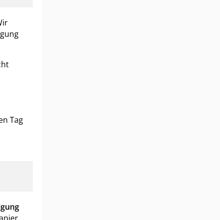
Wir
igung
cht
nen Tag
igung
apier.