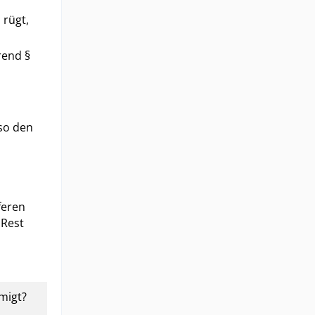
 rügt,
rend §
lso den
feren
 Rest
migt?