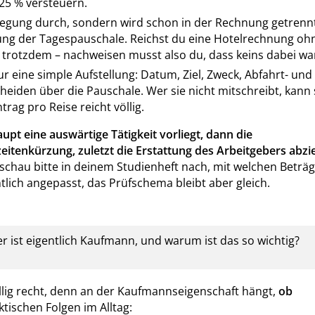
 25 % versteuern.
pflegung durch, sondern wird schon in der Rechnung getrenn
ung der Tagespauschale. Reichst du eine Hotelrechnung oh
 trotzdem – nachweisen musst also du, dass keins dabei wa
r eine simple Aufstellung: Datum, Ziel, Zweck, Abfahrt- und
heiden über die Pauschale. Wer sie nicht mitschreibt, kann
rag pro Reise reicht völlig.
upt eine auswärtige Tätigkeit vorliegt, dann die
itenkürzung, zuletzt die Erstattung des Arbeitgebers abzi
d schau bitte in deinem Studienheft nach, mit welchen Beträ
lich angepasst, das Prüfschema bleibt aber gleich.
 ist eigentlich Kaufmann, und warum ist das so wichtig?
llig recht, denn an der Kaufmannseigenschaft hängt,
ob
aktischen Folgen im Alltag: