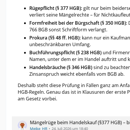
Rügepflicht (§ 377 HGB):
gilt nur beim beiders
verliert seine Mängelrechte – für Nichtkaufleut
Formfreiheit bei der Bürgschaft (§ 350 HGB):
D
766 BGB sonst Schriftform verlangt.
Prokura (§§ 48 ff. HGB):
kann nur ein Kaufmann
unbeschränkbaren Umfang.
Buchführungspflicht (§ 238 HGB)
und Firmenr
Namen, unter dem er im Handel auftritt und k
Handelsbräuche (§ 346 HGB)
sind zu beachten
Zinsanspruch weicht ebenfalls vom BGB ab.
Deshalb steht diese Prüfung in Fällen ganz am Anfan
HGB-Regeln. Genau das ist in Klausuren der erste 
am Gesetz vorbei.
Mängelrüge beim Handelskauf (§377 HGB) – bis
Meike_HR
24. Juli 2026 um 18:40