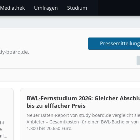
Mediathek
Umfragen
Studium
Pressemitteilung
dy-board.de.
BWL-Fernstudium 2026: Gleicher Abschl
bis zu elffacher Preis
Neuer Daten-Report von study-board.de vergleicht si
Anbieter – Gesamtkosten für einen BWL-Bachelor von
ht
1.800 bis 20.650 Euro.
e
mit