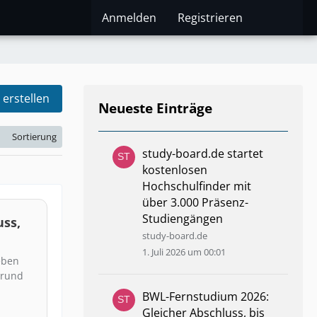
Anmelden
Registrieren
 erstellen
Neueste Einträge
Sortierung
study-board.de startet
kostenlosen
Hochschulfinder mit
über 3.000 Präsenz-
Studiengängen
uss,
study-board.de
1. Juli 2026 um 00:01
eben
 rund
BWL-Fernstudium 2026:
Gleicher Abschluss, bis