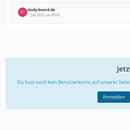
geführtem Quiz, Filtern und Karte.
study-board.de
1. Juli 2026 um 00:01
Jet
Du hast noch kein Benutzerkonto auf unserer Seit
Anmelden