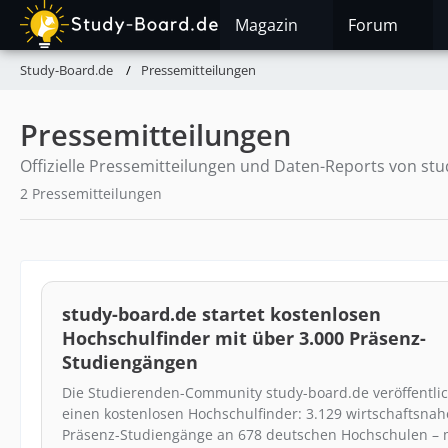
Magazin
Forum
Study-Board.de
Pressemitteilungen
Pressemitteilungen
Offizielle Pressemitteilungen und Daten-Reports von stu
2 Pressemitteilungen
study-board.de startet kostenlosen
Hochschulfinder mit über 3.000 Präsenz-
Studiengängen
Die Studierenden-Community study-board.de veröffentlic
einen kostenlosen Hochschulfinder: 3.129 wirtschaftsnah
Präsenz-Studiengänge an 678 deutschen Hochschulen – 