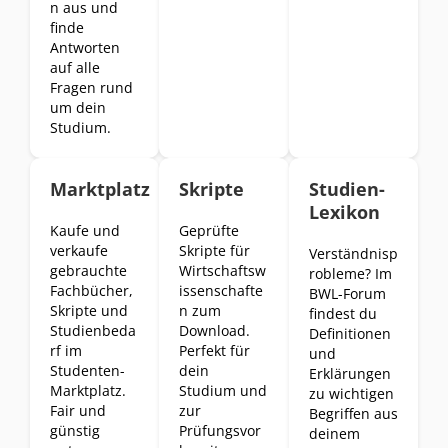
n aus und
finde
Antworten
auf alle
Fragen rund
um dein
Studium.
Marktplatz
Skripte
Studien-
Lexikon
Kaufe und
Geprüfte
verkaufe
Skripte für
Verständnisp
gebrauchte
Wirtschaftsw
robleme? Im
Fachbücher,
issenschafte
BWL-Forum
Skripte und
n zum
findest du
Studienbeda
Download.
Definitionen
rf im
Perfekt für
und
Studenten-
dein
Erklärungen
Marktplatz.
Studium und
zu wichtigen
Fair und
zur
Begriffen aus
günstig
Prüfungsvor
deinem