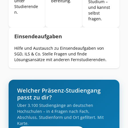
unter
bereitung.
Studium –
Studierende
und kannst
n.
selbst
fragen.
Einsendeaufgaben
Hilfe und Austausch zu Einsendeaufgaben von
SGD, ILS & Co. Stelle Fragen und finde
Lösungsansätze mit anderen Fernstudierenden.
Welcher Präsenz-Studiengang
passt zu dir?
Über 3.100 Studiengänge an deutschen
Hochschulen – in 4 Fragen nach Fach,
Abschluss, Studienform und Ort gefiltert. Mit
Karte.