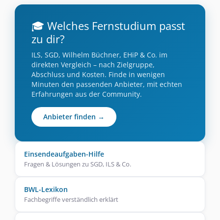
🎓 Welches Fernstudium passt
zu dir?
ILS, SGD, Wilhelm Büchner, EHiP & Co. im
direkten Vergleich – nach Zielgruppe,
Abschluss und Kosten. Finde in wenigen
Minuten den passenden Anbieter, mit echten
Erfahrungen aus der Community.
Anbieter finden →
Einsendeaufgaben-Hilfe
Fragen & Lösungen zu SGD, ILS & Co.
BWL-Lexikon
Fachbegriffe verständlich erklärt