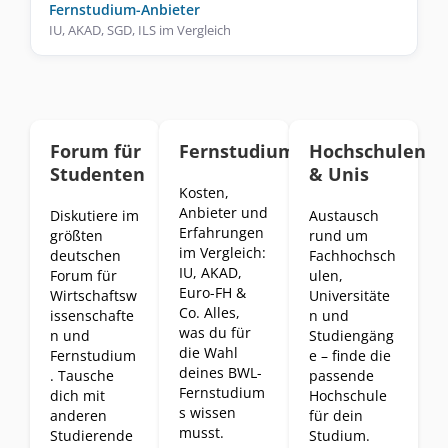
Fernstudium-Anbieter
IU, AKAD, SGD, ILS im Vergleich
Forum für
Fernstudium
Hochschulen
Studenten
& Unis
Kosten,
Anbieter und
Diskutiere im
Austausch
Erfahrungen
größten
rund um
im Vergleich:
deutschen
Fachhochsch
IU, AKAD,
Forum für
ulen,
Euro-FH &
Wirtschaftsw
Universitäte
Co. Alles,
issenschafte
n und
was du für
n und
Studiengäng
die Wahl
Fernstudium
e – finde die
deines BWL-
. Tausche
passende
Fernstudium
dich mit
Hochschule
s wissen
anderen
für dein
musst.
Studierende
Studium.