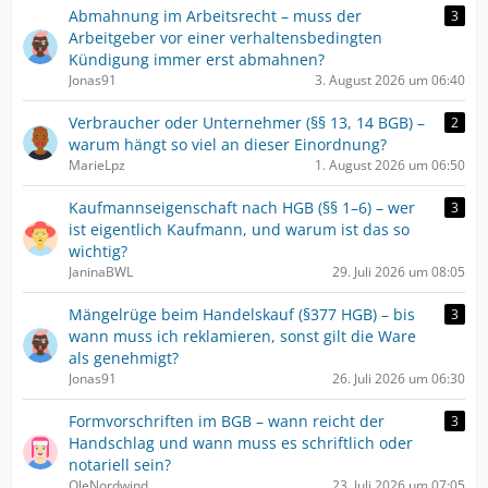
Abmahnung im Arbeitsrecht – muss der
3
Arbeitgeber vor einer verhaltensbedingten
Kündigung immer erst abmahnen?
Jonas91
3. August 2026 um 06:40
Verbraucher oder Unternehmer (§§ 13, 14 BGB) –
2
warum hängt so viel an dieser Einordnung?
MarieLpz
1. August 2026 um 06:50
Kaufmannseigenschaft nach HGB (§§ 1–6) – wer
3
ist eigentlich Kaufmann, und warum ist das so
wichtig?
JaninaBWL
29. Juli 2026 um 08:05
Mängelrüge beim Handelskauf (§377 HGB) – bis
3
wann muss ich reklamieren, sonst gilt die Ware
als genehmigt?
Jonas91
26. Juli 2026 um 06:30
Formvorschriften im BGB – wann reicht der
3
Handschlag und wann muss es schriftlich oder
notariell sein?
OleNordwind
23. Juli 2026 um 07:05