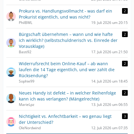
Prokura vs. Handlungsvollmacht - was darf ein
2
Prokurist eigentlich, und was nicht?
PhilBWL
19. Juli 2026 um 20:15
Bürgschaft übernehmen – wann und wie hafte
2
ich wirklich? (selbstschuldnerisch vs. Einrede der
Vorausklage)
Basti92
17. Juli 2026 um 21:50
Widerrufsrecht beim Online-Kauf – ab wann
2
laufen die 14 Tage eigentlich, und wer zahlt die
Rücksendung?
Sophie99
14. Juli 2026 um 18:45
Neues Handy ist defekt – in welcher Reihenfolge
2
kann ich was verlangen? (Mängelrechte)
MarieLpz
13. Juli 2026 um 06:55
Nichtigkeit vs. Anfechtbarkeit – wo genau liegt
3
der Unterschied?
OleNordwind
12. Juli 2026 um 07:35