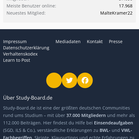
Meiste Benutzer online
17.968
Neuestes Mitglied
MalteKramer22
Impressum
Mediadaten
Kontakt
Presse
Datenschutzerklärung
Verhaltenskodex
Learn to Post
Über Study-Board.de
Study-Board.de ist eine der größten deutschen Communities
rund ums Studium – mit über
37.000 Mitgliedern
und mehr als
112.000 Beiträgen. Hier findest du Hilfe bei
Einsendeaufgaben
(SGD, ILS & Co.), verständliche Erklärungen zu
BWL-
und
VWL-
Fachbegriffen
, Skripte, Klausurtipps und echte Erfahrungen zu