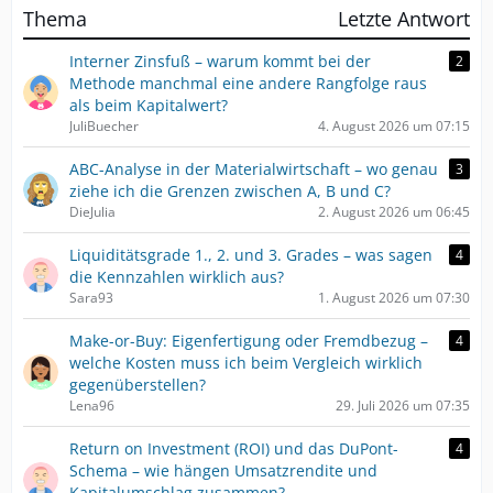
Thema
Letzte Antwort
Interner Zinsfuß – warum kommt bei der
2
Methode manchmal eine andere Rangfolge raus
als beim Kapitalwert?
JuliBuecher
4. August 2026 um 07:15
ABC-Analyse in der Materialwirtschaft – wo genau
3
ziehe ich die Grenzen zwischen A, B und C?
DieJulia
2. August 2026 um 06:45
Liquiditätsgrade 1., 2. und 3. Grades – was sagen
4
die Kennzahlen wirklich aus?
Sara93
1. August 2026 um 07:30
Make-or-Buy: Eigenfertigung oder Fremdbezug –
4
welche Kosten muss ich beim Vergleich wirklich
gegenüberstellen?
Lena96
29. Juli 2026 um 07:35
Return on Investment (ROI) und das DuPont-
4
Schema – wie hängen Umsatzrendite und
Kapitalumschlag zusammen?