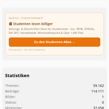
ANZEIGE · STUDENTENRABATT
📰 Studenten lesen billiger
Zeitungs- & Zeitschriften-Abos für Studierende – bis
−75 %
. SPIEGEL,
DIE ZEIT, Handelsblatt, Wirtschaftswoche & Über 1.000 Titel.
Zu den Studenten-Abos →
Partnerlink – für dich kostenlos.
Statistiken
Themen
59.162
Beiträge
114.111
Bilder
1
Videos
0
Mitglieder
37.058