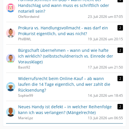
Handschlag und wann muss es schriftlich oder
notariell sein?
OleNordwind
23. Juli 2026 um 07:05
Prokura vs. Handlungsvollmacht - was darf ein
2
Prokurist eigentlich, und was nicht?
PhilBWL
19. Juli 2026 um 20:15
Bürgschaft übernehmen – wann und wie hafte
2
ich wirklich? (selbstschuldnerisch vs. Einrede der
Vorausklage)
Basti92
17. Juli 2026 um 21:50
Widerrufsrecht beim Online-Kauf – ab wann
2
laufen die 14 Tage eigentlich, und wer zahlt die
Rücksendung?
Sophie99
14. Juli 2026 um 18:45
Neues Handy ist defekt – in welcher Reihenfolge
2
kann ich was verlangen? (Mängelrechte)
MarieLpz
13. Juli 2026 um 06:55