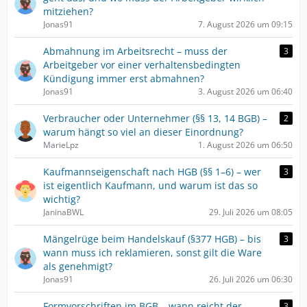
mitziehen?
Jonas91
7. August 2026 um 09:15
Abmahnung im Arbeitsrecht – muss der
3
Arbeitgeber vor einer verhaltensbedingten
Kündigung immer erst abmahnen?
Jonas91
3. August 2026 um 06:40
Verbraucher oder Unternehmer (§§ 13, 14 BGB) –
2
warum hängt so viel an dieser Einordnung?
MarieLpz
1. August 2026 um 06:50
Kaufmannseigenschaft nach HGB (§§ 1–6) – wer
3
ist eigentlich Kaufmann, und warum ist das so
wichtig?
JaninaBWL
29. Juli 2026 um 08:05
Mängelrüge beim Handelskauf (§377 HGB) – bis
3
wann muss ich reklamieren, sonst gilt die Ware
als genehmigt?
Jonas91
26. Juli 2026 um 06:30
Formvorschriften im BGB – wann reicht der
3