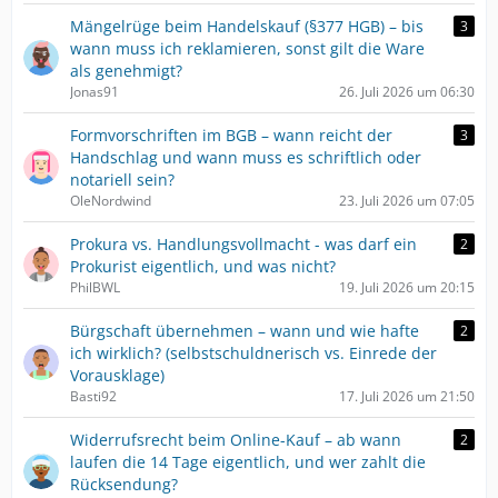
Mängelrüge beim Handelskauf (§377 HGB) – bis
3
wann muss ich reklamieren, sonst gilt die Ware
als genehmigt?
Jonas91
26. Juli 2026 um 06:30
Formvorschriften im BGB – wann reicht der
3
Handschlag und wann muss es schriftlich oder
notariell sein?
OleNordwind
23. Juli 2026 um 07:05
Prokura vs. Handlungsvollmacht - was darf ein
2
Prokurist eigentlich, und was nicht?
PhilBWL
19. Juli 2026 um 20:15
Bürgschaft übernehmen – wann und wie hafte
2
ich wirklich? (selbstschuldnerisch vs. Einrede der
Vorausklage)
Basti92
17. Juli 2026 um 21:50
Widerrufsrecht beim Online-Kauf – ab wann
2
laufen die 14 Tage eigentlich, und wer zahlt die
Rücksendung?