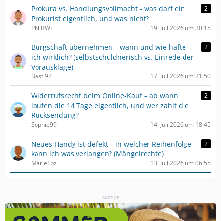
Prokura vs. Handlungsvollmacht - was darf ein
2
Prokurist eigentlich, und was nicht?
PhilBWL
19. Juli 2026 um 20:15
Bürgschaft übernehmen – wann und wie hafte
2
ich wirklich? (selbstschuldnerisch vs. Einrede der
Vorausklage)
Basti92
17. Juli 2026 um 21:50
Widerrufsrecht beim Online-Kauf – ab wann
2
laufen die 14 Tage eigentlich, und wer zahlt die
Rücksendung?
Sophie99
14. Juli 2026 um 18:45
Neues Handy ist defekt – in welcher Reihenfolge
2
kann ich was verlangen? (Mängelrechte)
MarieLpz
13. Juli 2026 um 06:55
ANZEIGE