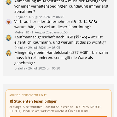
Abmahnung im Arbeitsrecht – muss der Arbeitgeber
vor einer verhaltensbedingten Kündigung immer erst
abmahnen?
DieJulia
3. August 2026 um 06:40
Verbraucher oder Unternehmer (§§ 13, 14 BGB) –
warum hängt so viel an dieser Einordnung?
Meike_HR
1. August 2026 um 06:50
Kaufmannseigenschaft nach HGB (§§ 1–6) – wer ist
eigentlich Kaufmann, und warum ist das so wichtig?
DieJulia
29. Juli 2026 um 08:05
Mängelrüge beim Handelskauf (§377 HGB) – bis wann
muss ich reklamieren, sonst gilt die Ware als
genehmigt?
DieJulia
26. Juli 2026 um 06:30
ANZEIGE · STUDENTENRABATT
📰 Studenten lesen billiger
Zeitungs- & Zeitschriften-Abos für Studierende – bis
−75 %
. SPIEGEL,
DIE ZEIT, Handelsblatt, Wirtschaftswoche & Über 1.000 Titel.