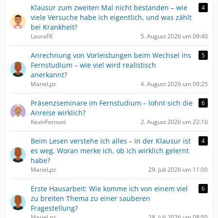
Klausur zum zweiten Mal nicht bestanden – wie
4
viele Versuche habe ich eigentlich, und was zählt
bei Krankheit?
LauraFK
5. August 2026 um 09:40
Anrechnung von Vorleistungen beim Wechsel ins
5
Fernstudium – wie viel wird realistisch
anerkannt?
MarieLpz
4. August 2026 um 09:25
Präsenzseminare im Fernstudium – lohnt sich die
6
Anreise wirklich?
KevinFernuni
2. August 2026 um 22:10
Beim Lesen verstehe ich alles – in der Klausur ist
4
es weg. Woran merke ich, ob ich wirklich gelernt
habe?
MarieLpz
29. Juli 2026 um 11:00
Erste Hausarbeit: Wie komme ich von einem viel
6
zu breiten Thema zu einer sauberen
Fragestellung?
MarieLpz
28. Juli 2026 um 08:50