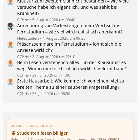
Klausur zum zweiten Mal nicht bestanden – wie viele
Versuche habe ich eigentlich, und was zählt bei
Krankheit?
CChris
5. August 2026 um 09:40
Anrechnung von Vorleistungen beim Wechsel ins
Fernstudium – wie viel wird realistisch anerkannt?
NeleStudiert
4. August 2026 um 09:25
Präsenzseminare im Fernstudium – lohnt sich die
Anreise wirklich?
CChris
2. August 2026 um 22:10
Beim Lesen verstehe ich alles – in der Klausur ist es
weg. Woran merke ich, ob ich wirklich gelernt habe?
CChris
29. Juli 2026 um 11:00
Erste Hausarbeit: Wie komme ich von einem viel zu
breiten Thema zu einer sauberen Fragestellung?
CChris
28. Juli 2026 um 08:50
ANZEIGE · STUDENTENRABATT
📰 Studenten lesen billiger
Zeitungs- & Zeitschriften-Abos für Studierende – bis
−75 %
. SPIEGEL,