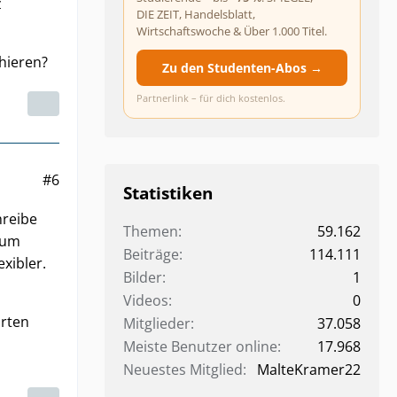
z
DIE ZEIT, Handelsblatt,
Wirtschaftswoche & Über 1.000 Titel.
hieren?
Zu den Studenten-Abos →
Partnerlink – für dich kostenlos.
#6
Statistiken
hreibe
Themen
59.162
 um
Beiträge
114.111
exibler.
Bilder
1
Videos
0
orten
Mitglieder
37.058
Meiste Benutzer online
17.968
Neuestes Mitglied
MalteKramer22