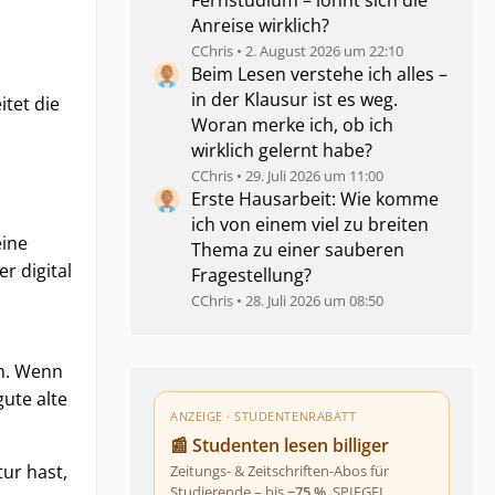
Fernstudium – lohnt sich die
Anreise wirklich?
CChris
2. August 2026 um 22:10
Beim Lesen verstehe ich alles –
in der Klausur ist es weg.
itet die
Woran merke ich, ob ich
wirklich gelernt habe?
CChris
29. Juli 2026 um 11:00
Erste Hausarbeit: Wie komme
ich von einem viel zu breiten
eine
Thema zu einer sauberen
r digital
Fragestellung?
CChris
28. Juli 2026 um 08:50
ch. Wenn
gute alte
ANZEIGE · STUDENTENRABATT
📰 Studenten lesen billiger
tur hast,
Zeitungs- & Zeitschriften-Abos für
Studierende – bis
−75 %
. SPIEGEL,