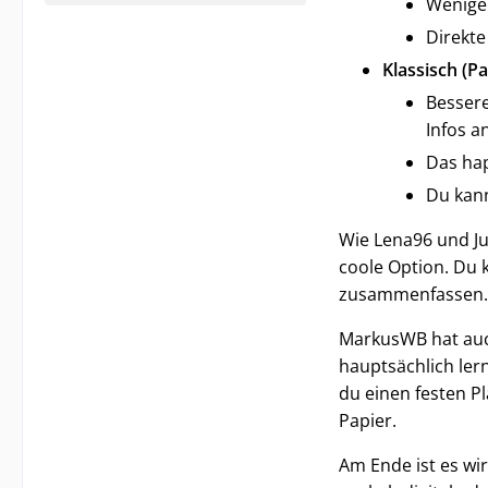
Weniger
Direkte
Klassisch (Pa
Bessere
Infos a
Das hap
Du kann
Wie Lena96 und Ju
coole Option. Du 
zusammenfassen. 
MarkusWB hat auc
hauptsächlich lern
du einen festen Pl
Papier.
Am Ende ist es wir