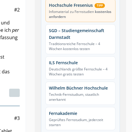
Hochschule Fresenius
TIPP
#2
Infomaterial zu Fernstudien
kostenlos
anfordern
t und
be ich
per
SGD – Studiengemeinschaft
nfassung
Darmstadt
Traditionsreiche Fernschule – 4
Wochen kostenlos testen
st
ILS Fernschule
Deutschlands größte Fernschule – 4
 das
Wochen gratis testen
Wilhelm Büchner Hochschule
Technik-Fernstudium, staatlich
anerkannt
Fernakademie
#3
Geprüftes Fernstudium, jederzeit
starten
ablet