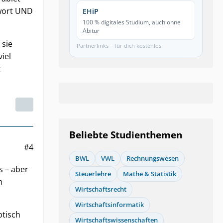
twort UND
EHiP
100 % digitales Studium, auch ohne
Abitur
 sie
Partnerlinks – für dich kostenlos.
iel
t
Beliebte Studienthemen
#4
BWL
VWL
Rechnungswesen
s – aber
Steuerlehre
Mathe & Statistik
m
Wirtschaftsrecht
Wirtschaftsinformatik
btisch
Wirtschaftswissenschaften