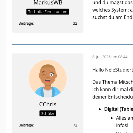
MarkusWB
und du magst das 
welches System:
e
Technik · Fernstudium
suchst du am Ende
Beiträge
32
8. Juli 2026 um 08:44
Hallo NeleStudiert
Das Thema Mitschr
Ich kann dir mal d
deiner Entscheidu
CChris
Digital (Table
Schüler
Alles a
Infos!
Beiträge
72