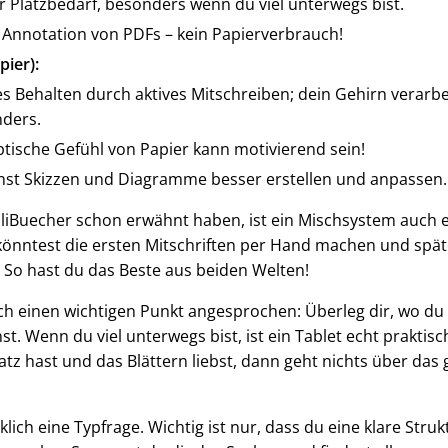
 Platzbedarf, besonders wenn du viel unterwegs bist.
 Annotation von PDFs – kein Papierverbrauch!
pier):
s Behalten durch aktives Mitschreiben; dein Gehirn verarbe
nders.
tische Gefühl von Papier kann motivierend sein!
st Skizzen und Diagramme besser erstellen und anpassen.
liBuecher schon erwähnt haben, ist ein Mischsystem auch 
könntest die ersten Mitschriften per Hand machen und späte
So hast du das Beste aus beiden Welten!
h einen wichtigen Punkt angesprochen: Überleg dir, wo du
st. Wenn du viel unterwegs bist, ist ein Tablet echt praktis
atz hast und das Blättern liebst, dann geht nichts über das 
klich eine Typfrage. Wichtig ist nur, dass du eine klare Struk