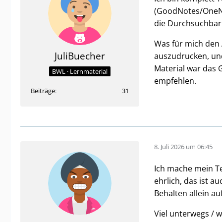
(GoodNotes/OneNo
die Durchsuchbark
Was für mich den A
JuliBuecher
auszudrucken, und
Material war das G
BWL · Lernmaterial
empfehlen.
Beiträge
31
8. Juli 2026 um 06:45
Ich mache mein Te
ehrlich, das ist a
Behalten allein a
Viel unterwegs / w