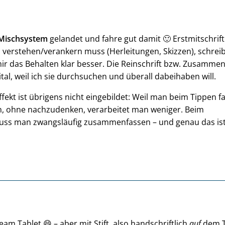
Mischsystem
gelandet und fahre gut damit 🙂 Erstmitschrif
as verstehen/verankern muss (Herleitungen, Skizzen), schrei
 mir das Behalten klar besser. Die Reinschrift bzw. Zusamme
ital, weil ich sie durchsuchen und überall dabeihaben will.
fekt ist übrigens nicht eingebildet: Weil man beim Tippen fa
n, ohne nachzudenken, verarbeitet man weniger. Beim
ss man zwangsläufig zusammenfassen – und genau das ist
eam Tablet 😄 – aber mit Stift, also handschriftlich
auf
dem T