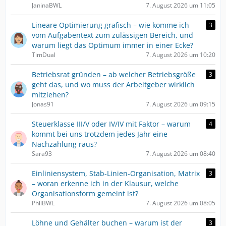
JaninaBWL
7. August 2026 um 11:05
Lineare Optimierung grafisch – wie komme ich
3
vom Aufgabentext zum zulässigen Bereich, und
warum liegt das Optimum immer in einer Ecke?
TimDual
7. August 2026 um 10:20
Betriebsrat gründen – ab welcher Betriebsgröße
3
geht das, und wo muss der Arbeitgeber wirklich
mitziehen?
Jonas91
7. August 2026 um 09:15
Steuerklasse III/V oder IV/IV mit Faktor – warum
4
kommt bei uns trotzdem jedes Jahr eine
Nachzahlung raus?
Sara93
7. August 2026 um 08:40
Einliniensystem, Stab-Linien-Organisation, Matrix
3
– woran erkenne ich in der Klausur, welche
Organisationsform gemeint ist?
PhilBWL
7. August 2026 um 08:05
Löhne und Gehälter buchen – warum ist der
3