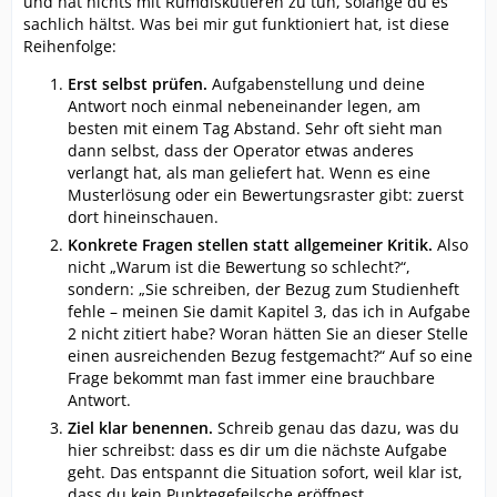
und hat nichts mit Rumdiskutieren zu tun, solange du es
sachlich hältst. Was bei mir gut funktioniert hat, ist diese
Reihenfolge:
Erst selbst prüfen.
Aufgabenstellung und deine
Antwort noch einmal nebeneinander legen, am
besten mit einem Tag Abstand. Sehr oft sieht man
dann selbst, dass der Operator etwas anderes
verlangt hat, als man geliefert hat. Wenn es eine
Musterlösung oder ein Bewertungsraster gibt: zuerst
dort hineinschauen.
Konkrete Fragen stellen statt allgemeiner Kritik.
Also
nicht „Warum ist die Bewertung so schlecht?“,
sondern: „Sie schreiben, der Bezug zum Studienheft
fehle – meinen Sie damit Kapitel 3, das ich in Aufgabe
2 nicht zitiert habe? Woran hätten Sie an dieser Stelle
einen ausreichenden Bezug festgemacht?“ Auf so eine
Frage bekommt man fast immer eine brauchbare
Antwort.
Ziel klar benennen.
Schreib genau das dazu, was du
hier schreibst: dass es dir um die nächste Aufgabe
geht. Das entspannt die Situation sofort, weil klar ist,
dass du kein Punktegefeilsche eröffnest.