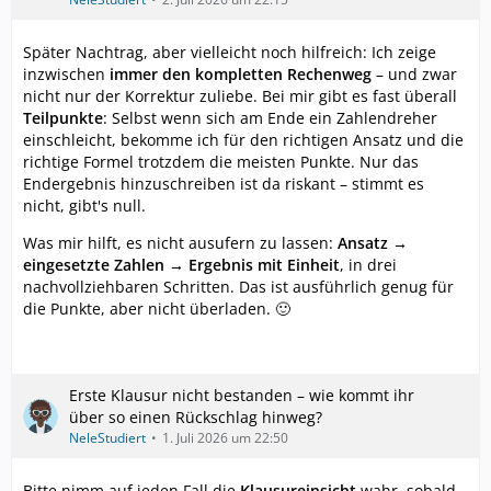
Später Nachtrag, aber vielleicht noch hilfreich: Ich zeige
inzwischen
immer den kompletten Rechenweg
– und zwar
nicht nur der Korrektur zuliebe. Bei mir gibt es fast überall
Teilpunkte
: Selbst wenn sich am Ende ein Zahlendreher
einschleicht, bekomme ich für den richtigen Ansatz und die
richtige Formel trotzdem die meisten Punkte. Nur das
Endergebnis hinzuschreiben ist da riskant – stimmt es
nicht, gibt's null.
Was mir hilft, es nicht ausufern zu lassen:
Ansatz →
eingesetzte Zahlen → Ergebnis mit Einheit
, in drei
nachvollziehbaren Schritten. Das ist ausführlich genug für
die Punkte, aber nicht überladen. 🙂
Erste Klausur nicht bestanden – wie kommt ihr
über so einen Rückschlag hinweg?
NeleStudiert
1. Juli 2026 um 22:50
Bitte nimm auf jeden Fall die
Klausureinsicht
wahr, sobald