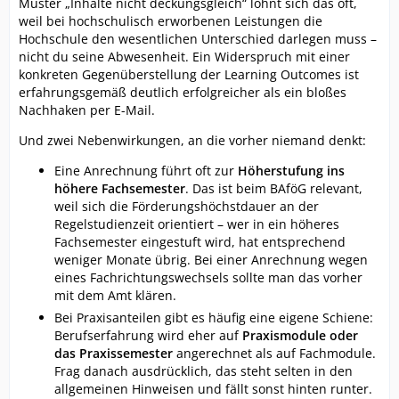
Muster „Inhalte nicht deckungsgleich“ lohnt sich das oft,
weil bei hochschulisch erworbenen Leistungen die
Hochschule den wesentlichen Unterschied darlegen muss –
nicht du seine Abwesenheit. Ein Widerspruch mit einer
konkreten Gegenüberstellung der Learning Outcomes ist
erfahrungsgemäß deutlich erfolgreicher als ein bloßes
Nachhaken per E-Mail.
Und zwei Nebenwirkungen, an die vorher niemand denkt:
Eine Anrechnung führt oft zur
Höherstufung ins
höhere Fachsemester
. Das ist beim BAföG relevant,
weil sich die Förderungshöchstdauer an der
Regelstudienzeit orientiert – wer in ein höheres
Fachsemester eingestuft wird, hat entsprechend
weniger Monate übrig. Bei einer Anrechnung wegen
eines Fachrichtungswechsels sollte man das vorher
mit dem Amt klären.
Bei Praxisanteilen gibt es häufig eine eigene Schiene:
Berufserfahrung wird eher auf
Praxismodule oder
das Praxissemester
angerechnet als auf Fachmodule.
Frag danach ausdrücklich, das steht selten in den
allgemeinen Hinweisen und fällt sonst hinten runter.