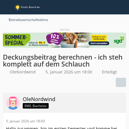
Betriebswirtschaftslehre
ANZEIGE
Deckungsbeitrag berechnen - ich steh
komplett auf dem Schlauch
OleNordwind
5. Januar 2026 um 18:00
Erledigt
OleNordwind
BWL Bachelor
5. Januar 2026 um 18:00
Hallo zusammen, bin im ersten Semester und komme bei