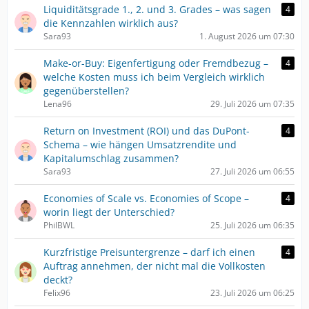
Liquiditätsgrade 1., 2. und 3. Grades – was sagen
4
die Kennzahlen wirklich aus?
Sara93
1. August 2026 um 07:30
Make-or-Buy: Eigenfertigung oder Fremdbezug –
4
welche Kosten muss ich beim Vergleich wirklich
gegenüberstellen?
Lena96
29. Juli 2026 um 07:35
Return on Investment (ROI) und das DuPont-
4
Schema – wie hängen Umsatzrendite und
Kapitalumschlag zusammen?
Sara93
27. Juli 2026 um 06:55
Economies of Scale vs. Economies of Scope –
4
worin liegt der Unterschied?
PhilBWL
25. Juli 2026 um 06:35
Kurzfristige Preisuntergrenze – darf ich einen
4
Auftrag annehmen, der nicht mal die Vollkosten
deckt?
Felix96
23. Juli 2026 um 06:25