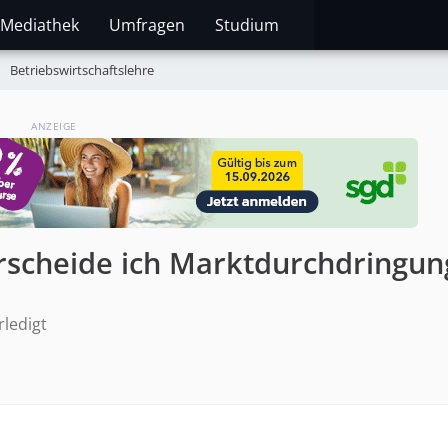
Mediathek
Umfragen
Studium
Betriebswirtschaftslehre
ANZEIGE
erscheide ich Marktdurchdringun
rledigt