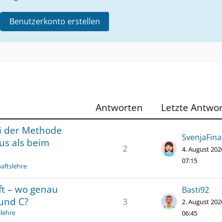
Benutzerkonto erstellen
Antworten
Letzte Antwor
i der Methode
SvenjaFin
us als beim
2
4. August 20
07:15
aftslehre
ft – wo genau
Basti92
 und C?
3
2. August 20
slehre
06:45