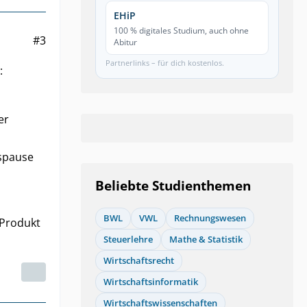
EHiP
100 % digitales Studium, auch ohne
#3
Abitur
Partnerlinks – für dich kostenlos.
:
er
gspause
Beliebte Studienthemen
BWL
VWL
Rechnungswesen
 Produkt
Steuerlehre
Mathe & Statistik
Wirtschaftsrecht
Wirtschaftsinformatik
Wirtschaftswissenschaften