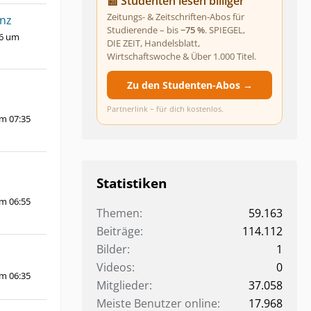
📰 Studenten lesen billiger
Zeitungs- & Zeitschriften-Abos für
anz
Studierende – bis
−75 %
. SPIEGEL,
26 um
DIE ZEIT, Handelsblatt,
Wirtschaftswoche & Über 1.000 Titel.
Zu den Studenten-Abos →
Partnerlink – für dich kostenlos.
um 07:35
Statistiken
um 06:55
Themen
59.163
Beiträge
114.112
Bilder
1
Videos
0
um 06:35
Mitglieder
37.058
Meiste Benutzer online
17.968