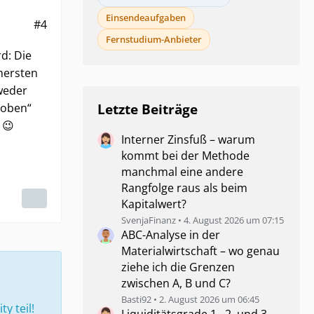
Einsendeaufgaben
#4
Fernstudium-Anbieter
d: Die
hersten
weder
 oben“
Letzte Beiträge
 😉
Interner Zinsfuß – warum
kommt bei der Methode
manchmal eine andere
Rangfolge raus als beim
Kapitalwert?
SvenjaFinanz
4. August 2026 um 07:15
ABC-Analyse in der
Materialwirtschaft – wo genau
ziehe ich die Grenzen
zwischen A, B und C?
Basti92
2. August 2026 um 06:45
 teil!