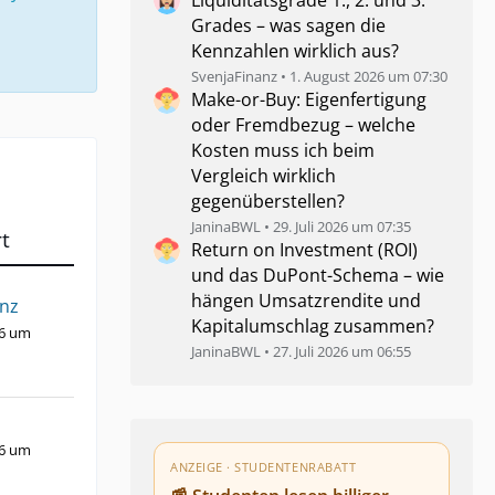
Liquiditätsgrade 1., 2. und 3.
Grades – was sagen die
Kennzahlen wirklich aus?
SvenjaFinanz
1. August 2026 um 07:30
Make-or-Buy: Eigenfertigung
oder Fremdbezug – welche
Kosten muss ich beim
Vergleich wirklich
gegenüberstellen?
JaninaBWL
29. Juli 2026 um 07:35
t
Return on Investment (ROI)
und das DuPont-Schema – wie
hängen Umsatzrendite und
anz
Kapitalumschlag zusammen?
26 um
JaninaBWL
27. Juli 2026 um 06:55
26 um
ANZEIGE · STUDENTENRABATT