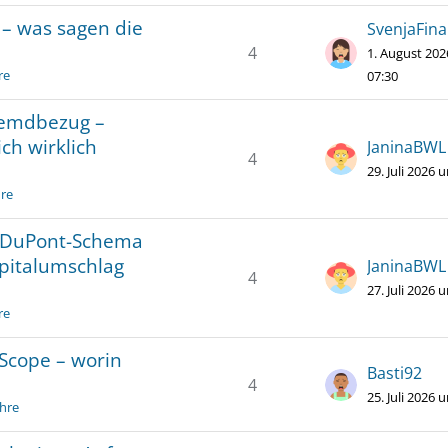
s – was sagen die
SvenjaFin
4
1. August 20
re
07:30
remdbezug –
ch wirklich
JaninaBWL
4
29. Juli 2026 
hre
s DuPont-Schema
pitalumschlag
JaninaBWL
4
27. Juli 2026 
re
 Scope – worin
Basti92
4
25. Juli 2026 
ehre