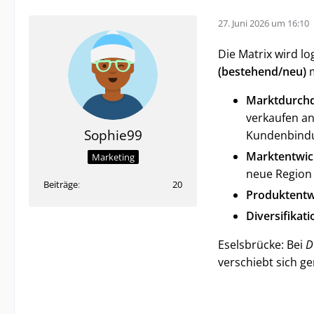
27. Juni 2026 um 16:10
Die Matrix wird l
(bestehend/neu)
Marktdurchd
verkaufen an
Sophie99
Kundenbindu
Marktentwic
Marketing
neue Region 
Beiträge
20
Produktentw
Diversifikati
Eselsbrücke: Bei
D
verschiebt sich g