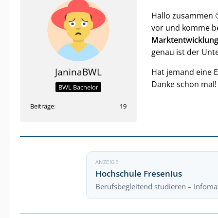
Hallo zusammen 
vor und komme bei
Marktentwicklun
genau ist der Unt
JaninaBWL
Hat jemand eine Es
Danke schon mal!
BWL Bachelor
Beiträge
19
ANZEIGE
Hochschule Fresenius
Berufsbegleitend studieren – Infomat