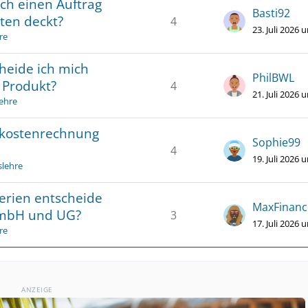
ich einen Auftrag
Basti92
ten deckt?
4
23. Juli 2026 
re
cheide ich mich
PhilBWL
s Produkt?
4
21. Juli 2026 
lehre
elkostenrechnung
Sophie99
4
19. Juli 2026 
slehre
erien entscheide
MaxFinanc
GmbH und UG?
3
17. Juli 2026 
re
ANZEIGE