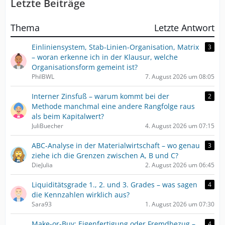
Letzte Beiträge
Thema
Letzte Antwort
Einliniensystem, Stab-Linien-Organisation, Matrix
3
– woran erkenne ich in der Klausur, welche
Organisationsform gemeint ist?
PhilBWL
7. August 2026 um 08:05
Interner Zinsfuß – warum kommt bei der
2
Methode manchmal eine andere Rangfolge raus
als beim Kapitalwert?
JuliBuecher
4. August 2026 um 07:15
ABC-Analyse in der Materialwirtschaft – wo genau
3
ziehe ich die Grenzen zwischen A, B und C?
DieJulia
2. August 2026 um 06:45
Liquiditätsgrade 1., 2. und 3. Grades – was sagen
4
die Kennzahlen wirklich aus?
Sara93
1. August 2026 um 07:30
Make-or-Buy: Eigenfertigung oder Fremdbezug –
4