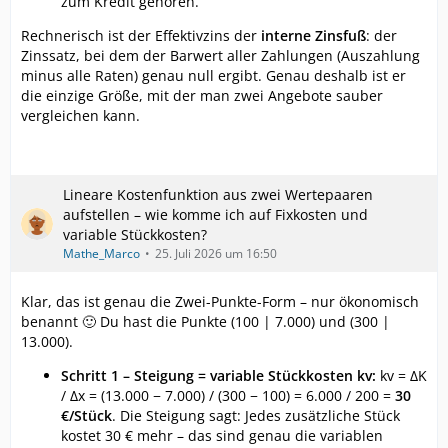
zum Kredit gehören.
Rechnerisch ist der Effektivzins der
interne Zinsfuß
: der
Zinssatz, bei dem der Barwert aller Zahlungen (Auszahlung
minus alle Raten) genau null ergibt. Genau deshalb ist er
die einzige Größe, mit der man zwei Angebote sauber
vergleichen kann.
Lineare Kostenfunktion aus zwei Wertepaaren
aufstellen – wie komme ich auf Fixkosten und
variable Stückkosten?
Mathe_Marco
25. Juli 2026 um 16:50
Klar, das ist genau die Zwei-Punkte-Form – nur ökonomisch
benannt 🙂 Du hast die Punkte (100 | 7.000) und (300 |
13.000).
Schritt 1 – Steigung = variable Stückkosten kv:
kv = ΔK
/ Δx = (13.000 − 7.000) / (300 − 100) = 6.000 / 200 =
30
€/Stück
. Die Steigung sagt: Jedes zusätzliche Stück
kostet 30 € mehr – das sind genau die variablen