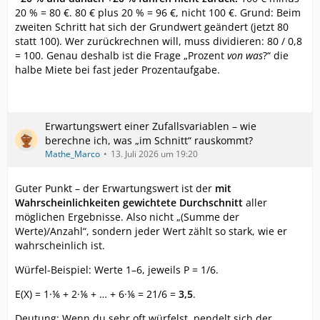
20 % = 80 €. 80 € plus 20 % = 96 €, nicht 100 €. Grund: Beim
zweiten Schritt hat sich der Grundwert geändert (jetzt 80
statt 100). Wer zurückrechnen will, muss dividieren: 80 / 0,8
= 100. Genau deshalb ist die Frage „Prozent
von was
?“ die
halbe Miete bei fast jeder Prozentaufgabe.
Erwartungswert einer Zufallsvariablen – wie
berechne ich, was „im Schnitt“ rauskommt?
Mathe_Marco
13. Juli 2026 um 19:20
Guter Punkt – der Erwartungswert ist der
mit
Wahrscheinlichkeiten gewichtete Durchschnitt
aller
möglichen Ergebnisse. Also nicht „(Summe der
Werte)/Anzahl“, sondern jeder Wert zählt so stark, wie er
wahrscheinlich ist.
Würfel-Beispiel: Werte 1–6, jeweils P = 1/6.
E(X) = 1·⅙ + 2·⅙ + … + 6·⅙ = 21/6 =
3,5
.
Deutung: Wenn du sehr oft würfelst, pendelt sich der