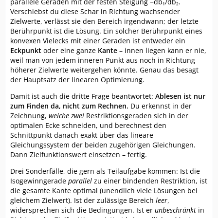
parallele Geraden mit der festen Steigung −db₁/db₂.
Verschiebst du diese Schar in Richtung wachsender
Zielwerte, verlässt sie den Bereich irgendwann; der letzte
Berührpunkt ist die Lösung. Ein solcher Berührpunkt eines
konvexen Vielecks mit einer Geraden ist entweder ein
Eckpunkt
oder eine ganze
Kante
– innen liegen kann er nie,
weil man von jedem inneren Punkt aus noch in Richtung
höherer Zielwerte weitergehen könnte. Genau das besagt
der Hauptsatz der linearen Optimierung.
Damit ist auch die dritte Frage beantwortet:
Ablesen ist nur
zum Finden da, nicht zum Rechnen.
Du erkennst in der
Zeichnung,
welche zwei
Restriktionsgeraden sich in der
optimalen Ecke schneiden, und berechnest den
Schnittpunkt danach exakt über das lineare
Gleichungssystem der beiden zugehörigen Gleichungen.
Dann Zielfunktionswert einsetzen – fertig.
Drei Sonderfälle, die gern als Teilaufgabe kommen: Ist die
Isogewinngerade
parallel
zu einer bindenden Restriktion, ist
die gesamte Kante optimal (unendlich viele Lösungen bei
gleichem Zielwert). Ist der zulässige Bereich
leer
,
widersprechen sich die Bedingungen. Ist er
unbeschränkt
in