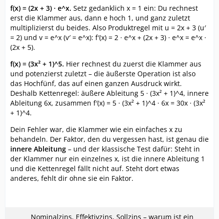
f(x) = (2x + 3) · e^x.
Setz gedanklich x = 1 ein: Du rechnest
erst die Klammer aus, dann e hoch 1, und ganz zuletzt
multiplizierst du beides. Also Produktregel mit u = 2x + 3 (u′
= 2) und v = e^x (v′ = e^x): f′(x) = 2 · e^x + (2x + 3) · e^x = e^x ·
(2x + 5).
f(x) = (3x² + 1)^5.
Hier rechnest du zuerst die Klammer aus
und potenzierst zuletzt – die äußerste Operation ist also
das Hochfünf, das auf einen ganzen Ausdruck wirkt.
Deshalb Kettenregel: äußere Ableitung 5 · (3x² + 1)^4, innere
Ableitung 6x, zusammen f′(x) = 5 · (3x² + 1)^4 · 6x = 30x · (3x²
+ 1)^4.
Dein Fehler war, die Klammer wie ein einfaches x zu
behandeln. Der Faktor, den du vergessen hast, ist genau die
innere Ableitung
– und der klassische Test dafür: Steht in
der Klammer nur ein einzelnes x, ist die innere Ableitung 1
und die Kettenregel fällt nicht auf. Steht dort etwas
anderes, fehlt dir ohne sie ein Faktor.
Nominalzins, Effektivzins, Sollzins – warum ist ein