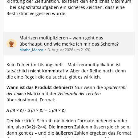
Richtung der Zielfunktion, existiert kein endliches Maximum
– bei Kapazitätsaufgaben ein sicheres Zeichen, dass eine
Restriktion vergessen wurde.
Matrizen multiplizieren – wann geht das
überhaupt, und wie merke ich mir das Schema?
Mathe_Marco
3. August 2026 um 21:20
Kein Fehler im Lösungsheft – Matrizenmultiplikation ist
tatsächlich
nicht kommutativ
. Aber der Reihe nach, denn
die eine Regel, die du suchst, gibt es wirklich.
Wann ist das Produkt definiert?
Nur wenn die
Spaltenzahl
der linken
Matrix mit der
Zeilenzahl der rechten
übereinstimmt. Formal:
A (m × n) · B (n × p) = C (m × p)
Der Merktrick: Schreib die beiden Formate nebeneinander
hin, also (3×2)·(2×4). Die
inneren
Zahlen müssen gleich sein,
dann geht es – und die
äußeren
Zahlen ergeben das Format