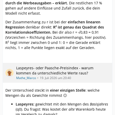
durch die Werbeausgaben – erklärt.
Die restlichen 17 %
gehen auf andere Einflüsse und Zufall zurück, die dein
Modell nicht erfasst.
Der Zusammenhang zu r ist bei der
einfachen linearen
Regression
denkbar direkt:
R² ist genau das Quadrat des
Korrelationskoeffizienten.
Bei dir also r = √0,83 ≈ 0,91
(Vorzeichen = Richtung des Zusammenhangs, hier positiv).
R² liegt immer zwischen 0 und 1: 0 = die Gerade erklärt
nichts, 1 = alle Punkte liegen exakt auf der Geraden.
Laspeyres- oder Paasche-Preisindex - warum
kommen da unterschiedliche Werte raus?
Mathe_Marco
19. Juli 2026 um 20:40
Der Unterschied steckt in
einer einzigen Stelle
: welche
Mengen du als Gewichte nimmst 🙂
Laspeyres:
gewichtet mit den Mengen des
Basisjahres
(q0). Du fragst: Was kostet der
alte
Warenkorb heute
im Vergleich zu damals?