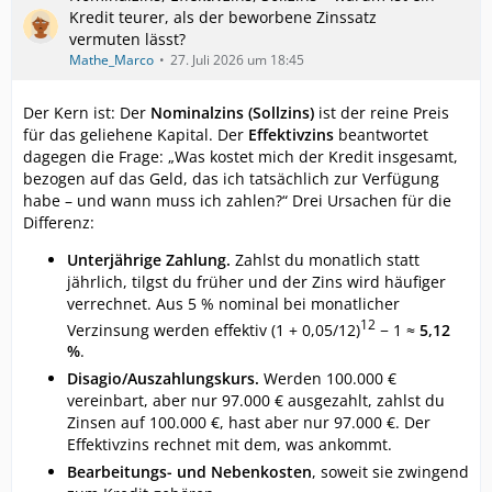
Kredit teurer, als der beworbene Zinssatz
vermuten lässt?
Mathe_Marco
27. Juli 2026 um 18:45
Der Kern ist: Der
Nominalzins (Sollzins)
ist der reine Preis
für das geliehene Kapital. Der
Effektivzins
beantwortet
dagegen die Frage: „Was kostet mich der Kredit insgesamt,
bezogen auf das Geld, das ich tatsächlich zur Verfügung
habe – und wann muss ich zahlen?“ Drei Ursachen für die
Differenz:
Unterjährige Zahlung.
Zahlst du monatlich statt
jährlich, tilgst du früher und der Zins wird häufiger
verrechnet. Aus 5 % nominal bei monatlicher
12
Verzinsung werden effektiv (1 + 0,05/12)
− 1 ≈
5,12
%
.
Disagio/Auszahlungskurs.
Werden 100.000 €
vereinbart, aber nur 97.000 € ausgezahlt, zahlst du
Zinsen auf 100.000 €, hast aber nur 97.000 €. Der
Effektivzins rechnet mit dem, was ankommt.
Bearbeitungs- und Nebenkosten
, soweit sie zwingend