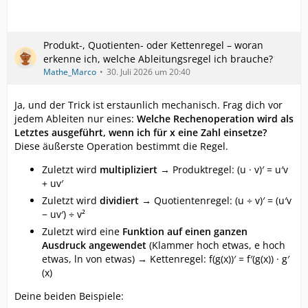
Produkt-, Quotienten- oder Kettenregel – woran
erkenne ich, welche Ableitungsregel ich brauche?
Mathe_Marco
30. Juli 2026 um 20:40
Ja, und der Trick ist erstaunlich mechanisch. Frag dich vor
jedem Ableiten nur eines:
Welche Rechenoperation wird als
Letztes ausgeführt, wenn ich für x eine Zahl einsetze?
Diese äußerste Operation bestimmt die Regel.
Zuletzt wird
multipliziert
→ Produktregel: (u · v)′ = u′v
+ uv′
Zuletzt wird
dividiert
→ Quotientenregel: (u ÷ v)′ = (u′v
− uv′) ÷ v²
Zuletzt wird eine
Funktion auf einen ganzen
Ausdruck angewendet
(Klammer hoch etwas, e hoch
etwas, ln von etwas) → Kettenregel: f(g(x))′ = f′(g(x)) · g′
(x)
Deine beiden Beispiele: