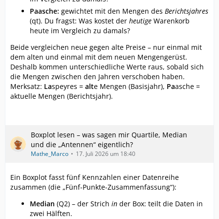
Paasche:
gewichtet mit den Mengen des
Berichtsjahres
(qt). Du fragst: Was kostet der
heutige
Warenkorb
heute im Vergleich zu damals?
Beide vergleichen neue gegen alte Preise – nur einmal mit
dem alten und einmal mit dem neuen Mengengerüst.
Deshalb kommen unterschiedliche Werte raus, sobald sich
die Mengen zwischen den Jahren verschoben haben.
Merksatz:
La
speyres =
alt
e Mengen (Basisjahr),
Pa
asche =
aktuelle Mengen (Berichtsjahr).
Boxplot lesen – was sagen mir Quartile, Median
und die „Antennen“ eigentlich?
Mathe_Marco
17. Juli 2026 um 18:40
Ein Boxplot fasst fünf Kennzahlen einer Datenreihe
zusammen (die „Fünf-Punkte-Zusammenfassung“):
Median
(Q2) – der Strich
in
der Box: teilt die Daten in
zwei Hälften.