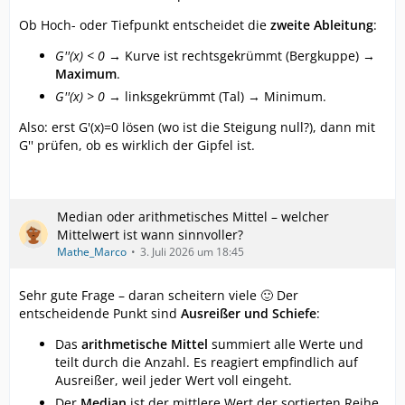
Ob Hoch- oder Tiefpunkt entscheidet die
zweite Ableitung
:
G''(x) < 0
→ Kurve ist rechtsgekrümmt (Bergkuppe) →
Maximum
.
G''(x) > 0
→ linksgekrümmt (Tal) → Minimum.
Also: erst G'(x)=0 lösen (wo ist die Steigung null?), dann mit
G'' prüfen, ob es wirklich der Gipfel ist.
Median oder arithmetisches Mittel – welcher
Mittelwert ist wann sinnvoller?
Mathe_Marco
3. Juli 2026 um 18:45
Sehr gute Frage – daran scheitern viele 🙂 Der
entscheidende Punkt sind
Ausreißer und Schiefe
:
Das
arithmetische Mittel
summiert alle Werte und
teilt durch die Anzahl. Es reagiert empfindlich auf
Ausreißer, weil jeder Wert voll eingeht.
Der
Median
ist der mittlere Wert der sortierten Reihe