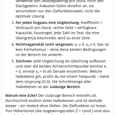
Verwende den
Deckungsbeitrag
pro Stück, nicht den
Stückgewinn: Fixkosten fallen ohnehin an, sie
verschieben nur den Zielfunktionswert, nicht die
optimale Lösung.
Für jeden Engpass eine Ungleichung.
Koeffizient =
Verbrauch pro Stück, rechte Seite = verfügbare
Kapazität. Faustregel: Jede Zahl im Text, die eine
Obergrenze beschreibt, wird zu einer Zeile.
Nichtnegativität nicht vergessen:
x₁ ≥ 0, x₂ ≥ 0. Das ist
kein Formalismus – ohne diese beiden Bedingungen
ist der Bereich ein anderer.
Zeichnen:
Jede Ungleichung als Gleichung auffassen
und über die beiden Achsenschnittpunkte (einmal x₁
= 0, einmal x₂ = 0) als Gerade einzeichnen. Welche
Halbebene gilt, prüfst du mit einem Testpunkt – meist
dem Ursprung (0|0). Die Schnittmenge aller
Halbebenen ist der
zulässige Bereich
.
Warum eine Ecke?
Der zulässige Bereich entsteht als
Durchschnitt endlich vieler Halbebenen und ist deshalb
konvex
– ein Vieleck ohne Dellen. Die Zielfunktion ist linear,
ihre Höhenlinien (die Isogewinngeraden Z = const.) sind also