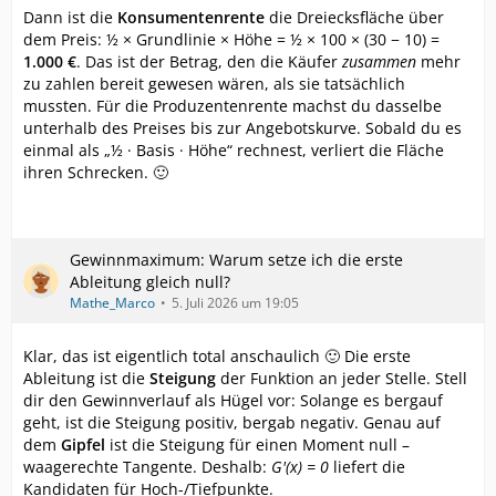
Dann ist die
Konsumentenrente
die Dreiecksfläche über
dem Preis: ½ × Grundlinie × Höhe = ½ × 100 × (30 − 10) =
1.000 €
. Das ist der Betrag, den die Käufer
zusammen
mehr
zu zahlen bereit gewesen wären, als sie tatsächlich
mussten. Für die Produzentenrente machst du dasselbe
unterhalb des Preises bis zur Angebotskurve. Sobald du es
einmal als „½ · Basis · Höhe“ rechnest, verliert die Fläche
ihren Schrecken. 🙂
Gewinnmaximum: Warum setze ich die erste
Ableitung gleich null?
Mathe_Marco
5. Juli 2026 um 19:05
Klar, das ist eigentlich total anschaulich 🙂 Die erste
Ableitung ist die
Steigung
der Funktion an jeder Stelle. Stell
dir den Gewinnverlauf als Hügel vor: Solange es bergauf
geht, ist die Steigung positiv, bergab negativ. Genau auf
dem
Gipfel
ist die Steigung für einen Moment null –
waagerechte Tangente. Deshalb:
G'(x) = 0
liefert die
Kandidaten für Hoch-/Tiefpunkte.