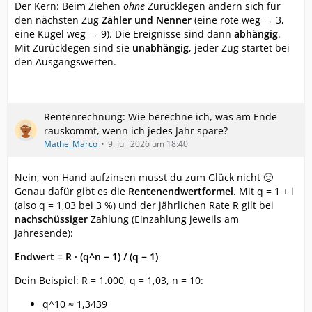
Der Kern: Beim Ziehen
ohne
Zurücklegen ändern sich für
den nächsten Zug
Zähler und Nenner
(eine rote weg → 3,
eine Kugel weg → 9). Die Ereignisse sind dann
abhängig
.
Mit Zurücklegen sind sie
unabhängig
, jeder Zug startet bei
den Ausgangswerten.
Rentenrechnung: Wie berechne ich, was am Ende
rauskommt, wenn ich jedes Jahr spare?
Mathe_Marco
9. Juli 2026 um 18:40
Nein, von Hand aufzinsen musst du zum Glück nicht 🙂
Genau dafür gibt es die
Rentenendwertformel
. Mit q = 1 + i
(also q = 1,03 bei 3 %) und der jährlichen Rate R gilt bei
nachschüssiger
Zahlung (Einzahlung jeweils am
Jahresende):
Endwert = R · (q^n − 1) / (q − 1)
Dein Beispiel: R = 1.000, q = 1,03, n = 10:
q^10 ≈ 1,3439