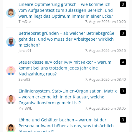
Lineare Optimierung grafisch – wie komme ich
3
vom Aufgabentext zum zulässigen Bereich, und
warum liegt das Optimum immer in einer Ecke?
TimDual
7. August 2026 um 10:20
Betriebsrat gründen – ab welcher Betriebsgröße
3
geht das, und wo muss der Arbeitgeber wirklich
mitziehen?
Jonas91
7. August 2026 um 09:15
Steuerklasse III/V oder IV/IV mit Faktor – warum
4
kommt bei uns trotzdem jedes Jahr eine
Nachzahlung raus?
Sara93
7. August 2026 um 08:40
Einliniensystem, Stab-Linien-Organisation, Matrix
3
– woran erkenne ich in der Klausur, welche
Organisationsform gemeint ist?
PhilBWL
7. August 2026 um 08:05
Löhne und Gehälter buchen – warum ist der
3
Personalaufwand höher als das, was tatsächlich
überwiesen wird?