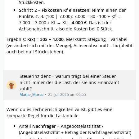
Stückkosten.
Schritt 2 – Fixkosten Kf einsetzen:
Nimm einen der
Punkte, z. B. (100 | 7.000): 7.000 = 30 · 100 + Kf →
7.000 = 3.000 + Kf → Kf =
4.000 €
. Das ist der
Achsenabschnitt, also die Kosten bei 0 Stück.
Ergebnis:
K(x) = 30x + 4.000
. Merksatz: Steigung = variabel
(verändert sich mit der Menge), Achsenabschnitt = fix (bleibt
auch bei null Stück stehen).
Steuerinzidenz – warum trägt bei einer Steuer
nicht immer der die Last, der sie ans Finanzamt
zahlt?
Mathe_Marco
25. Juli 2026 um 06:55
Wenn du es rechnerisch greifen willst, gibt es eine
kompakte Regel für die Lastanteile:
Anteil
Nachfrager
= Angebotselastizität /
(Angebotselastizität + Betrag der Nachfrageelastizität)