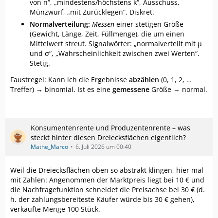
von n“, „mindestens/höchstens k“, Ausschuss,
Münzwurf, „mit Zurücklegen“. Diskret.
Normalverteilung:
Messen
einer stetigen Größe
(Gewicht, Länge, Zeit, Füllmenge), die um einen
Mittelwert streut. Signalwörter: „normalverteilt mit µ
und σ“, „Wahrscheinlichkeit zwischen zwei Werten“.
Stetig.
Faustregel: Kann ich die Ergebnisse
abzählen
(0, 1, 2, …
Treffer) → binomial. Ist es eine
gemessene
Größe → normal.
Konsumentenrente und Produzentenrente – was
steckt hinter diesen Dreiecksflächen eigentlich?
Mathe_Marco
6. Juli 2026 um 00:40
Weil die Dreiecksflächen oben so abstrakt klingen, hier mal
mit Zahlen: Angenommen der Marktpreis liegt bei 10 € und
die Nachfragefunktion schneidet die Preisachse bei 30 € (d.
h. der zahlungsbereiteste Käufer würde bis 30 € gehen),
verkaufte Menge 100 Stück.