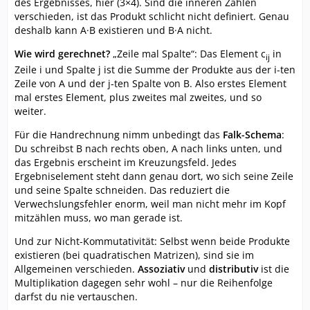
des Ergebnisses, hier (3×4). Sind die inneren Zahlen
verschieden, ist das Produkt schlicht nicht definiert. Genau
deshalb kann A·B existieren und B·A nicht.
Wie wird gerechnet?
„Zeile mal Spalte“: Das Element c
in
ij
Zeile i und Spalte j ist die Summe der Produkte aus der i-ten
Zeile von A und der j-ten Spalte von B. Also erstes Element
mal erstes Element, plus zweites mal zweites, und so
weiter.
Für die Handrechnung nimm unbedingt das
Falk-Schema
:
Du schreibst B nach rechts oben, A nach links unten, und
das Ergebnis erscheint im Kreuzungsfeld. Jedes
Ergebniselement steht dann genau dort, wo sich seine Zeile
und seine Spalte schneiden. Das reduziert die
Verwechslungsfehler enorm, weil man nicht mehr im Kopf
mitzählen muss, wo man gerade ist.
Und zur Nicht-Kommutativität: Selbst wenn beide Produkte
existieren (bei quadratischen Matrizen), sind sie im
Allgemeinen verschieden.
Assoziativ
und
distributiv
ist die
Multiplikation dagegen sehr wohl – nur die Reihenfolge
darfst du nie vertauschen.