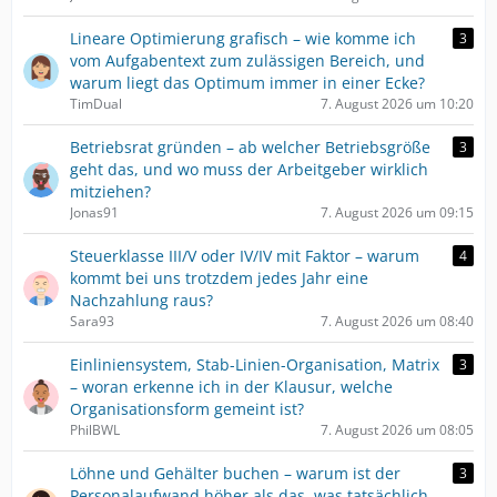
Lineare Optimierung grafisch – wie komme ich
3
vom Aufgabentext zum zulässigen Bereich, und
warum liegt das Optimum immer in einer Ecke?
TimDual
7. August 2026 um 10:20
Betriebsrat gründen – ab welcher Betriebsgröße
3
geht das, und wo muss der Arbeitgeber wirklich
mitziehen?
Jonas91
7. August 2026 um 09:15
Steuerklasse III/V oder IV/IV mit Faktor – warum
4
kommt bei uns trotzdem jedes Jahr eine
Nachzahlung raus?
Sara93
7. August 2026 um 08:40
Einliniensystem, Stab-Linien-Organisation, Matrix
3
– woran erkenne ich in der Klausur, welche
Organisationsform gemeint ist?
PhilBWL
7. August 2026 um 08:05
Löhne und Gehälter buchen – warum ist der
3
Personalaufwand höher als das, was tatsächlich