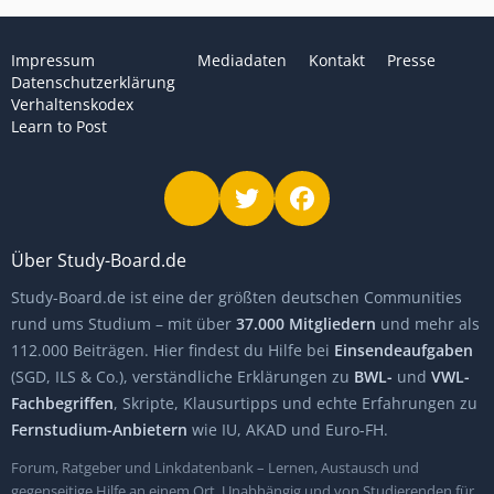
Impressum
Mediadaten
Kontakt
Presse
Datenschutzerklärung
Verhaltenskodex
Learn to Post
Über Study-Board.de
Study-Board.de ist eine der größten deutschen Communities
rund ums Studium – mit über
37.000 Mitgliedern
und mehr als
112.000 Beiträgen. Hier findest du Hilfe bei
Einsendeaufgaben
(SGD, ILS & Co.), verständliche Erklärungen zu
BWL-
und
VWL-
Fachbegriffen
, Skripte, Klausurtipps und echte Erfahrungen zu
Fernstudium-Anbietern
wie IU, AKAD und Euro-FH.
Forum, Ratgeber und Linkdatenbank – Lernen, Austausch und
gegenseitige Hilfe an einem Ort. Unabhängig und von Studierenden für