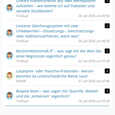
Lineare Kostenfunktion aus zwei Wertepaaren
2
aufstellen – wie komme ich auf Fixkosten und
variable Stückkosten?
TimDual
26. Juli 2026 um 06:50
Lineares Gleichungssystem mit zwei
2
Unbekannten – Einsetzungs-, Gleichsetzungs-
oder Additionsverfahren, wann was?
TimDual
24. Juli 2026 um 06:50
Bestimmtheitsmaß R² – was sagt mir der Wert bei
2
einer Regression eigentlich genau?
TimDual
22. Juli 2026 um 07:20
Laspeyres- oder Paasche-Preisindex - warum
4
kommen da unterschiedliche Werte raus?
Felix96
21. Juli 2026 um 07:40
Boxplot lesen – was sagen mir Quartile, Median
3
und die „Antennen“ eigentlich?
TimDual
19. Juli 2026 um 07:20