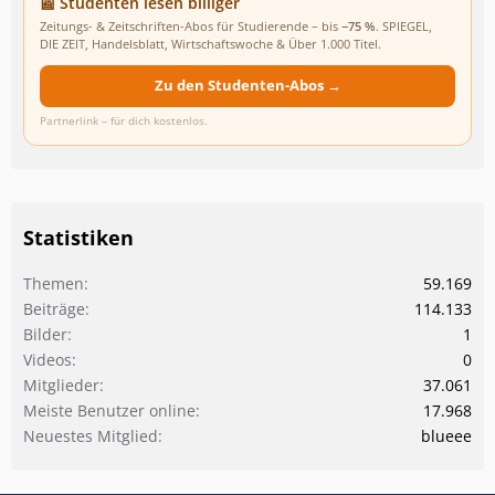
📰 Studenten lesen billiger
Zeitungs- & Zeitschriften-Abos für Studierende – bis
−75 %
. SPIEGEL,
DIE ZEIT, Handelsblatt, Wirtschaftswoche & Über 1.000 Titel.
Zu den Studenten-Abos →
Partnerlink – für dich kostenlos.
Statistiken
Themen
59.169
Beiträge
114.133
Bilder
1
Videos
0
Mitglieder
37.061
Meiste Benutzer online
17.968
Neuestes Mitglied
blueee