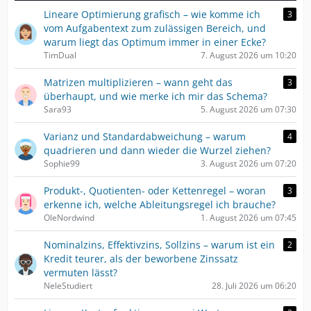
Lineare Optimierung grafisch – wie komme ich
3
vom Aufgabentext zum zulässigen Bereich, und
warum liegt das Optimum immer in einer Ecke?
TimDual
7. August 2026 um 10:20
Matrizen multiplizieren – wann geht das
3
überhaupt, und wie merke ich mir das Schema?
Sara93
5. August 2026 um 07:30
Varianz und Standardabweichung – warum
4
quadrieren und dann wieder die Wurzel ziehen?
Sophie99
3. August 2026 um 07:20
Produkt-, Quotienten- oder Kettenregel – woran
3
erkenne ich, welche Ableitungsregel ich brauche?
OleNordwind
1. August 2026 um 07:45
Nominalzins, Effektivzins, Sollzins – warum ist ein
2
Kredit teurer, als der beworbene Zinssatz
vermuten lässt?
NeleStudiert
28. Juli 2026 um 06:20