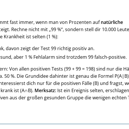
ommt fast immer, wenn man von Prozenten auf
natürliche
igt. Rechne nicht mit „99 %“, sondern stell dir 10.000 Leute
 Krankheit ist selten (1 %):
k, davon zeigt der Test 99 richtig positiv an.
esund, aber 1 % Fehlalarm sind trotzdem 99 falsch-positive.
rn: Von allen positiven Tests (99 + 99 = 198) sind nur die Hä
a. 50 %. Die Grundidee dahinter ist genau die Formel P(A|B)
nteressierst dich nur für die positiven Fälle (B) und fragst, 
krank ist (A∩B).
Merksatz:
Ist ein Ereignis selten, erschlagen
itiven aus der großen gesunden Gruppe die wenigen echten T