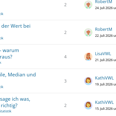
RobertM
2
24. Juli 2026 
tik
 der Wert bei
RobertM
2
22. Juli 2026 
tik
 - warum
LisaVWL
raus?
4
21. Juli 2026 
k
ile, Median und
KathiVWL
3
19. Juli 2026 
tik
sage ich was,
KathiVWL
richtig?
2
15. Juli 2026 
tatistik