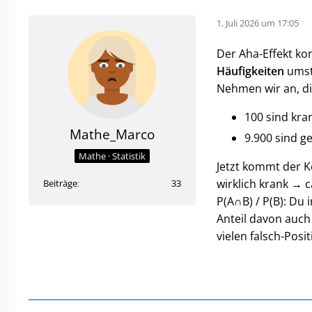
1. Juli 2026 um 17:05
Der Aha-Effekt k
Häufigkeiten
umste
Nehmen wir an, die
100 sind kran
Mathe_Marco
9.900 sind g
Mathe · Statistik
Jetzt kommt der Ke
wirklich krank → c
Beiträge
33
P(A∩B) / P(B): Du i
Anteil davon auch 
vielen falsch-Pos