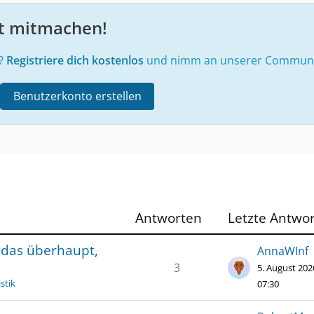
zt mitmachen!
e?
Registriere dich kostenlos
und nimm an unserer Community
Benutzerkonto erstellen
Antworten
Letzte Antwor
 das überhaupt,
AnnaWInf
3
5. August 20
stik
07:30