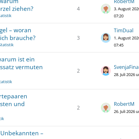
 warum
RobertM
rzel ziehen?
4
3. August 20
atistik
07:20
gel – woran
TimDual
 ich brauche?
3
1. August 20
tatistik
07:45
warum ist ein
nssatz vermuten
SvenjaFin
2
28. Juli 2026 
atistik
ertepaaren
osten und
RobertM
2
26. Juli 2026 
tik
i Unbekannten –