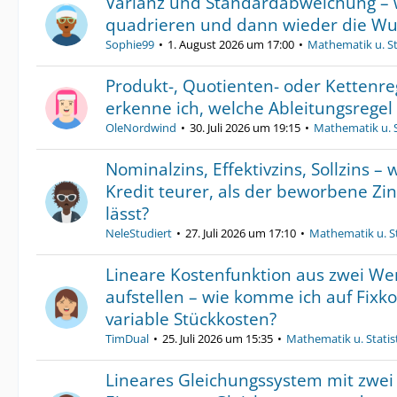
Varianz und Standardabweichung –
quadrieren und dann wieder die Wu
Sophie99
1. August 2026 um 17:00
Mathematik u. St
Produkt-, Quotienten- oder Kettenre
erkenne ich, welche Ableitungsregel
OleNordwind
30. Juli 2026 um 19:15
Mathematik u. S
Nominalzins, Effektivzins, Sollzins – 
Kredit teurer, als der beworbene Zi
lässt?
NeleStudiert
27. Juli 2026 um 17:10
Mathematik u. St
Lineare Kostenfunktion aus zwei W
aufstellen – wie komme ich auf Fixk
variable Stückkosten?
TimDual
25. Juli 2026 um 15:35
Mathematik u. Statis
Lineares Gleichungssystem mit zwe