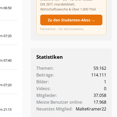
DIE ZEIT, Handelsblatt,
um 06:50
Wirtschaftswoche & Über 1.000 Titel.
Zu den Studenten-Abos →
Partnerlink – für dich kostenlos.
um 07:20
Statistiken
um 07:40
Themen
59.162
Beiträge
114.111
Bilder
1
um 07:20
Videos
0
Mitglieder
37.058
Meiste Benutzer online
17.968
Neuestes Mitglied
MalteKramer22
um 21:15