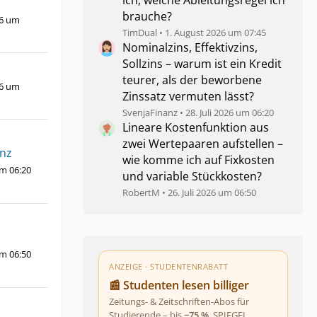
ich, welche Ableitungsregel ich
brauche?
26 um
TimDual
1. August 2026 um 07:45
Nominalzins, Effektivzins,
Sollzins – warum ist ein Kredit
teurer, als der beworbene
26 um
Zinssatz vermuten lässt?
SvenjaFinanz
28. Juli 2026 um 06:20
Lineare Kostenfunktion aus
zwei Wertepaaren aufstellen –
anz
wie komme ich auf Fixkosten
um 06:20
und variable Stückkosten?
RobertM
26. Juli 2026 um 06:50
um 06:50
ANZEIGE · STUDENTENRABATT
📰 Studenten lesen billiger
Zeitungs- & Zeitschriften-Abos für
Studierende – bis
−75 %
. SPIEGEL,