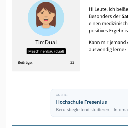
Hi Leute, ich bei
Besonders der
Sa
einen medizinische
positives Ergebnis
TimDual
Kann mir jemand d
auswendig lerne?
Maschinenbau (dual)
Beiträge
22
ANZEIGE
Hochschule Fresenius
Berufsbegleitend studieren – Infomat