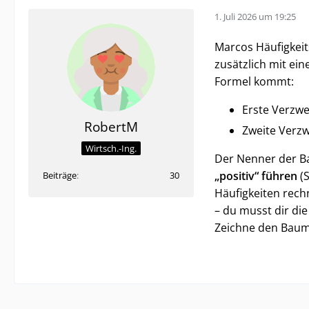
1. Juli 2026 um 19:25
Marcos Häufigkeits
zusätzlich mit ei
Formel kommt:
Erste Verzwe
RobertM
Zweite Verzwe
Wirtsch.-Ing.
Der Nenner der Ba
„positiv“ führen
(S
Beiträge
30
Häufigkeiten rech
– du musst dir di
Zeichne den Baum 