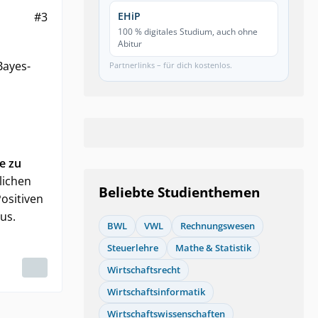
#3
EHiP
100 % digitales Studium, auch ohne
Abitur
Bayes-
Partnerlinks – für dich kostenlos.
e zu
lichen
Beliebte Studienthemen
ositiven
us.
BWL
VWL
Rechnungswesen
Steuerlehre
Mathe & Statistik
Wirtschaftsrecht
Wirtschaftsinformatik
Wirtschaftswissenschaften