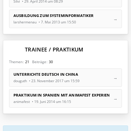
Silvi
29. April 2014 um 08:29
t
z
t
AUSBILDUNG ZUM SYSTEMINFORMATIKER
e
larshermenau
7. Mai 2013 um 15:50
B
e
i
t
TRAINEE / PRAKTIKUM
r
ä
g
Themen
21
Beiträge
30
e
L
UNTERRICHTE DEUTSCH IN CHINA
e
douguth
23. November 2017 um 15:59
t
z
t
PRAKTIKUM IN SPANIEN MIT ANIMAFEST EXPERIENCE
e
animafest
19. Juni 2014 um 16:15
B
e
i
t
r