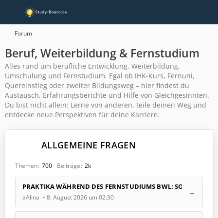
Forum
Beruf, Weiterbildung & Fernstudium
Alles rund um berufliche Entwicklung, Weiterbildung,
Umschulung und Fernstudium. Egal ob IHK-Kurs, Fernuni,
Quereinstieg oder zweiter Bildungsweg – hier findest du
Austausch, Erfahrungsberichte und Hilfe von Gleichgesinnten.
Du bist nicht allein: Lerne von anderen, teile deinen Weg und
entdecke neue Perspektiven für deine Karriere.
ALLGEMEINE FRAGEN
Themen
700
Beiträge
2k
L
PRAKTIKA WÄHREND DES FERNSTUDIUMS BWL: SO GEHT'S!
e
aAlina
8. August 2026 um 02:30
t
z