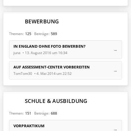
e
i
t
BEWERBUNG
r
ä
g
Themen
125
Beiträge
589
e
L
IN ENGLAND OHNE FOTO BEWERBEN?
e
juna
13. August 2016 um 16:34
t
z
t
AUF ASSESSMENT-CENTER VORBEREITEN
e
TomTom30
4. Mai 2014 um 22:52
B
e
i
t
SCHULE & AUSBILDUNG
r
ä
g
Themen
151
Beiträge
688
e
L
VORPRAKTIKUM
e