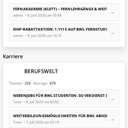
e
L
FERNAKADEMIE (KLETT) – FERNLEHRGÄNGE & WEITERBILDUNG
e
admin
8. Juni 2026 um 16:48
t
z
t
EHIP-RABATTAKTION: 1.111 € AUF BWL-FERNSTUDIUM (BIS 25.0
e
admin
8. Juni 2026 um 13:16
B
e
i
Karriere
t
r
ä
BERUFSWELT
g
e
Themen
259
Beiträge
879
L
NEBENJOBS FÜR BWL STUDENTEN: SO VERDIENST DU ZUSÄTZ
e
Tutor
8. Juli 2026 um 02:02
t
z
t
WEITERBILDUNGSMÖGLICHKEITEN FÜR BWL ABSOLVENTEN
e
Tutor
7. Juli 2026 um 02:19
B