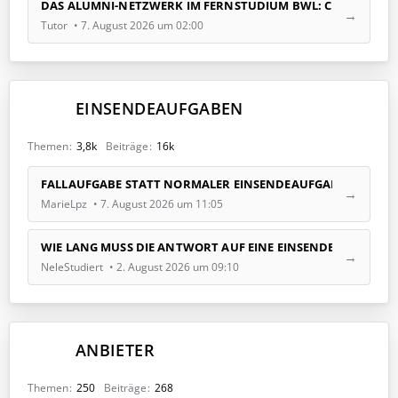
t
DAS ALUMNI-NETZWERK IM FERNSTUDIUM BWL: CHANCEN 
e
Tutor
7. August 2026 um 02:00
B
e
i
t
EINSENDEAUFGABEN
r
ä
g
Themen
3,8k
Beiträge
16k
e
L
FALLAUFGABE STATT NORMALER EINSENDEAUFGABE – WIE STR
e
MarieLpz
7. August 2026 um 11:05
t
z
t
WIE LANG MUSS DIE ANTWORT AUF EINE EINSENDEAUFGABE EIG
e
NeleStudiert
2. August 2026 um 09:10
B
e
i
t
ANBIETER
r
ä
g
Themen
250
Beiträge
268