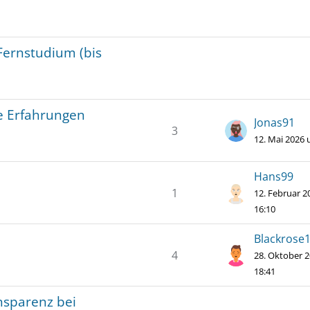
Fernstudium (bis
e Erfahrungen
Jonas91
3
12. Mai 2026 
Hans99
1
12. Februar 
16:10
Blackrose
4
28. Oktober 
18:41
nsparenz bei