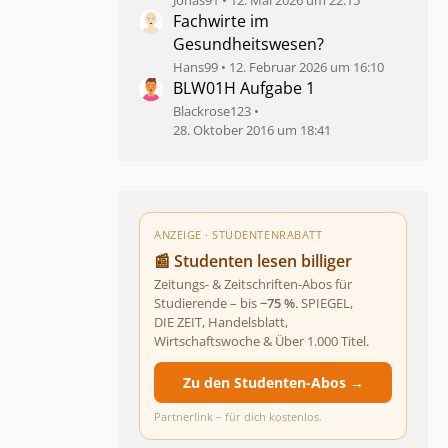
Jonas91
12. Mai 2026 um 22:15
Fachwirte im
Gesundheitswesen?
Hans99
12. Februar 2026 um 16:10
BLW01H Aufgabe 1
Blackrose123
28. Oktober 2016 um 18:41
ANZEIGE · STUDENTENRABATT
📰 Studenten lesen billiger
Zeitungs- & Zeitschriften-Abos für
Studierende – bis
−75 %
. SPIEGEL,
DIE ZEIT, Handelsblatt,
Wirtschaftswoche & Über 1.000 Titel.
Zu den Studenten-Abos →
Partnerlink – für dich kostenlos.