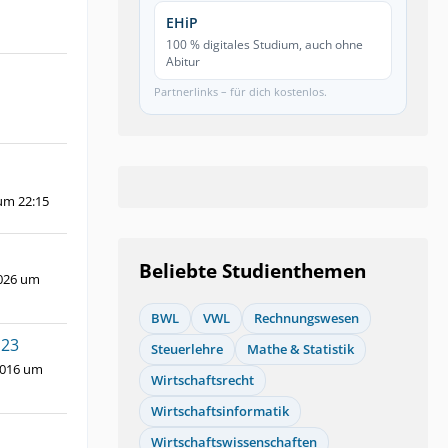
EHiP
100 % digitales Studium, auch ohne
Abitur
Partnerlinks – für dich kostenlos.
um 22:15
Beliebte Studienthemen
2026 um
BWL
VWL
Rechnungswesen
123
Steuerlehre
Mathe & Statistik
2016 um
Wirtschaftsrecht
Wirtschaftsinformatik
Wirtschaftswissenschaften