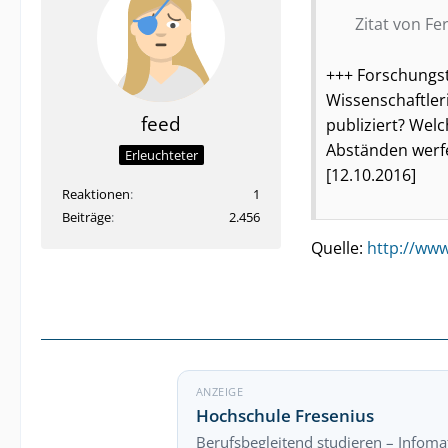
Zitat von Fe
+++ Forschungst
Wissenschaftler
feed
publiziert? Wel
Abständen werfe
Erleuchteter
[12.10.2016]
Reaktionen
1
Beiträge
2.456
Quelle:
http://www
ANZEIGE
Hochschule Fresenius
Berufsbegleitend studieren – Infomat