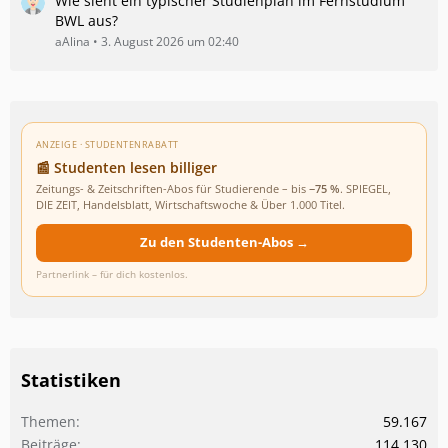
Wie sieht ein typischer Studienplan im Fernstudium
BWL aus?
aAlina
3. August 2026 um 02:40
ANZEIGE · STUDENTENRABATT
📰 Studenten lesen billiger
Zeitungs- & Zeitschriften-Abos für Studierende – bis
−75 %
. SPIEGEL,
DIE ZEIT, Handelsblatt, Wirtschaftswoche & Über 1.000 Titel.
Zu den Studenten-Abos →
Partnerlink – für dich kostenlos.
Statistiken
Themen
59.167
Beiträge
114.130