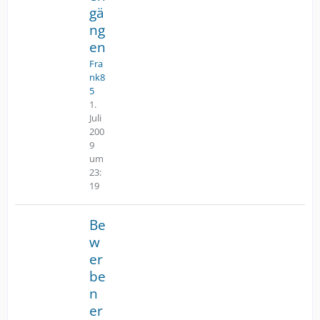
gä
ng
en
Fra
nk8
5
1.
Juli
200
9
um
23:
19
Be
w
er
be
n
er