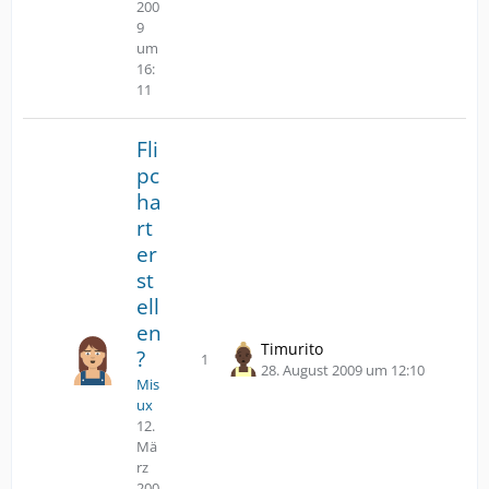
200
9
um
16:
11
Fli
pc
ha
rt
er
st
ell
en
Timurito
?
1
Antworten
Z
28. August 2009 um 12:10
Mis
u
ux
m
12.
l
Mä
e
rz
t
200