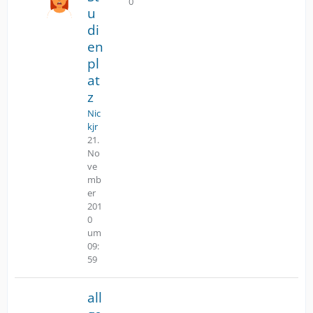
0
Antworten
u
di
en
pl
at
z
Nic
kjr
21.
No
ve
mb
er
201
0
um
09:
59
all