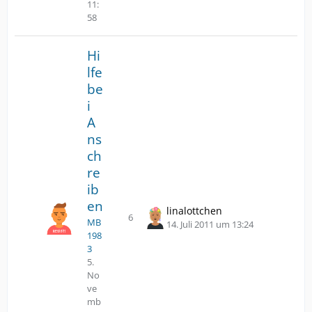
11:
58
Hi
lfe
be
i
A
ns
ch
re
ib
en
linalottchen
6
MB
Antworten
Z
14. Juli 2011 um 13:24
198
u
3
m
5.
l
No
e
ve
t
mb
z