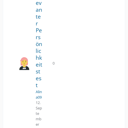
ev
an
te
r
Pe
rs
ön
lic
hk
0
eit
Antworten
st
es
t
Alin
a09
12.
Sep
te
mb
er