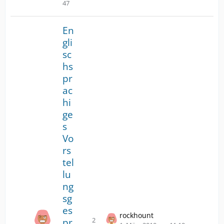
a
47
g
s
En
p
gli
r
sc
i
n
hs
g
pr
e
ac
n
hi
ge
s
Vo
rs
tel
lu
ng
sg
es
rockhount
2
pr