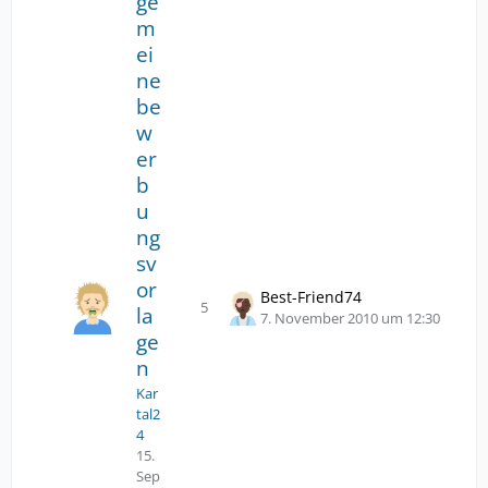
ge
m
ei
ne
be
w
er
b
u
ng
sv
or
Best-Friend74
5
la
Antworten
Z
7. November 2010 um 12:30
ge
u
m
n
l
Kar
e
tal2
t
4
z
15.
t
Sep