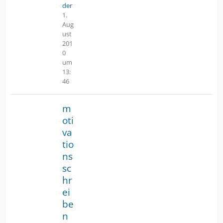
der
1.
Aug
ust
201
0
um
13:
46
m
oti
va
tio
ns
sc
hr
ei
be
n