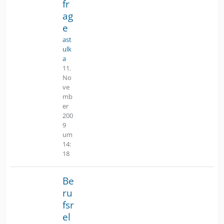
fr
ag
e
ast
ulk
a
11.
No
ve
mb
er
200
9
um
14:
18
Be
ru
fsr
el