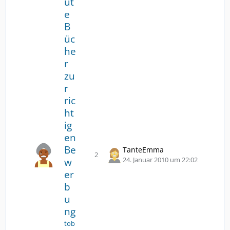
ut
e
e
n
B
üc
he
r
zu
r
ric
ht
ig
en
Be
TanteEmma
2
Antworten
Z
24. Januar 2010 um 22:02
w
u
er
m
b
l
u
e
ng
t
z
tob