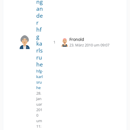
ng
an
de
r
hf
g
Fronold
1
ka
Antworten
Z
23. März 2010 um 09:07
rls
u
m
ru
l
he
e
hfg-
t
karl
z
sru
t
he
e
28.
n
Jan
B
uar
e
201
i
0
t
um
r
11: