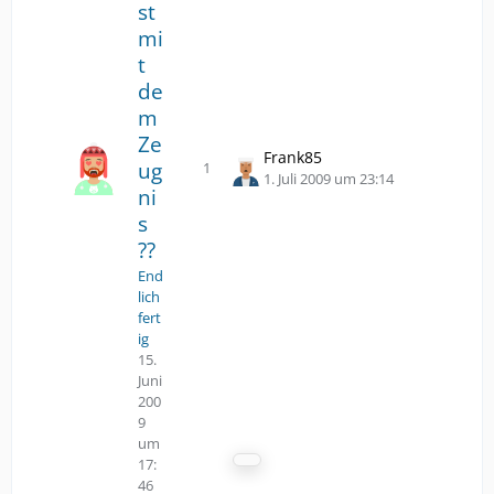
st
mi
t
de
m
Ze
Frank85
ug
1
Antworten
Z
1. Juli 2009 um 23:14
ni
u
s
m
l
??
e
End
t
lich
z
fert
t
ig
e
15.
n
Juni
B
200
e
9
i
um
17:
t
46
r