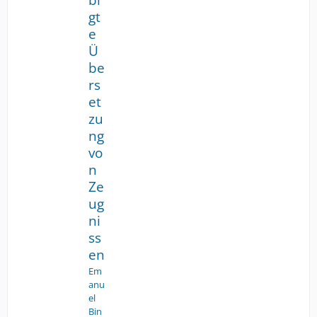
bi
gt
e
Ü
be
rs
et
zu
ng
vo
n
Ze
ug
ni
ss
en
Em
anu
el
Bin