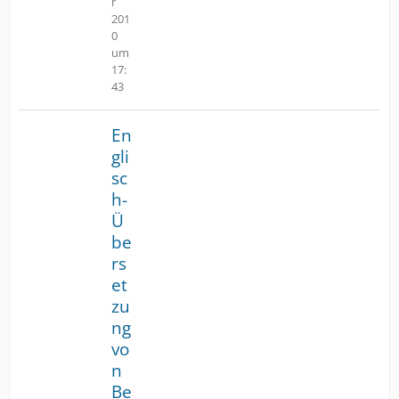
r
201
0
um
17:
43
En
gli
sc
h-
Ü
be
rs
et
zu
ng
vo
n
Be