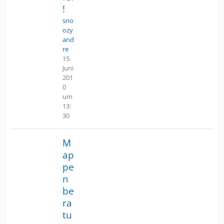
!
sno
ozy
and
re
15.
Juni
201
0
um
13:
30
M
ap
pe
n
be
ra
tu