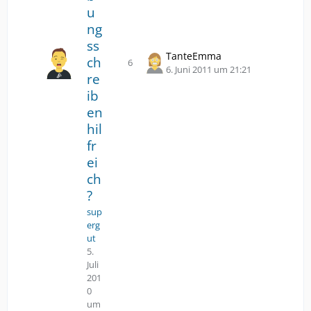
u
ng
ss
TanteEmma
ch
6
Antworten
Z
6. Juni 2011 um 21:21
re
u
ib
m
en
l
e
hil
t
fr
z
ei
t
ch
e
?
n
B
sup
e
erg
i
ut
t
5.
r
Juli
a
201
g
0
um
s