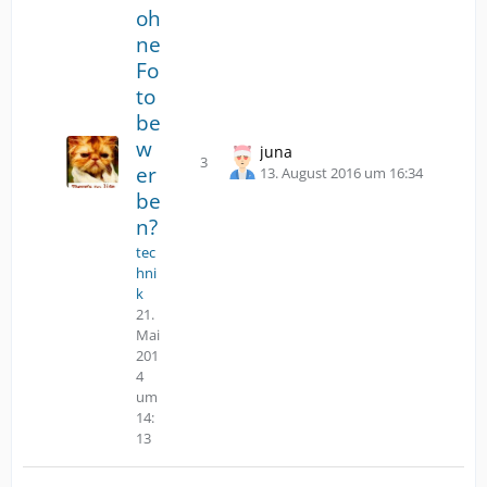
oh
ne
Fo
to
be
w
juna
3
er
Antworten
Z
13. August 2016 um 16:34
u
be
m
n?
l
tec
e
hni
t
k
z
21.
t
Mai
e
201
n
4
B
um
e
14:
i
13
t
r