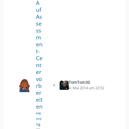
A
a
g
uf
s
As
p
se
r
ss
i
m
n
g
en
e
t-
n
Ce
nt
er
vo
TomTom30
rb
4
Antworten
Z
4. Mai 2014 um 22:52
er
u
eit
m
l
en
e
He
t
nni
z
ng
t