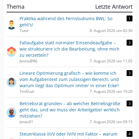
Thema
Letzte Antwort
Praktika während des Fernstudiums BWL: So
1
geht's!
Tutor
8. August 2026 um 02:30
Fallaufgabe statt normaler Einsendeaufgabe –
3
wie strukturiere ich die Bearbeitung, ohne mich
zu verzetteln?
JaninaBWL
7. August 2026 um 11:05
Lineare Optimierung grafisch – wie komme ich
3
vom Aufgabentext zum zulässigen Bereich, und
warum liegt das Optimum immer in einer Ecke?
TimDual
7. August 2026 um 10:20
Betriebsrat gründen – ab welcher Betriebsgröße
3
geht das, und wo muss der Arbeitgeber wirklich
mitziehen?
Jonas91
7. August 2026 um 09:15
Steuerklasse III/V oder IV/IV mit Faktor – warum
4