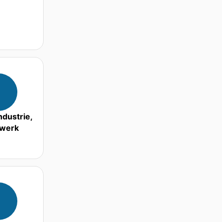
ndustrie,
werk
6