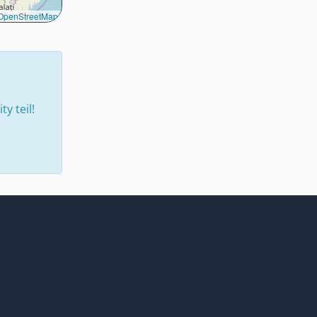
OpenStreetMap
 teil!