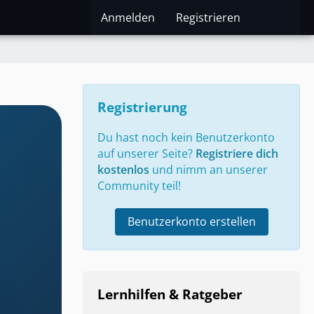
Anmelden
Registrieren
Registrierung
Du hast noch kein Benutzerkonto
auf unserer Seite?
Registriere dich
kostenlos
und nimm an unserer
Community teil!
Benutzerkonto erstellen
Lernhilfen & Ratgeber