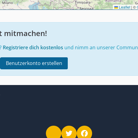
Leaflet
|
©
zt mitmachen!
e?
Registriere dich kostenlos
und nimm an unserer Community
Benutzerkonto erstellen
e