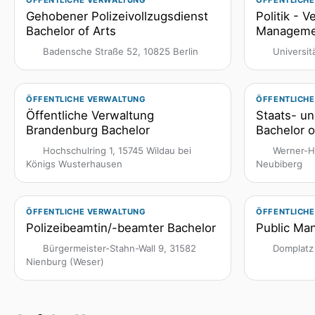
ÖFFENTLICHE VERWALTUNG
ÖFFENTLICH
Gehobener Polizeivollzugsdienst
Politik - 
Bachelor of Arts
Manageme
Badensche Straße 52, 10825 Berlin
Universit
ÖFFENTLICHE VERWALTUNG
ÖFFENTLICH
Öffentliche Verwaltung
Staats- u
Brandenburg Bachelor
Bachelor o
Hochschulring 1, 15745 Wildau bei
Werner-H
Königs Wusterhausen
Neubiberg
ÖFFENTLICHE VERWALTUNG
ÖFFENTLICH
Polizeibeamtin/-beamter Bachelor
Public Ma
Bürgermeister-Stahn-Wall 9, 31582
Domplatz 
Nienburg (Weser)