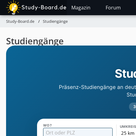
Magazin
Forum
Study-Board.de
Studiengänge
Studiengänge
Stu
Präsenz-Studiengänge an deut
Stu
3
WO?
UMKREI