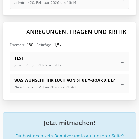
e
admin
20. Februar 2026 um 16:14
B
e
i
t
ANREGUNGEN, FRAGEN UND KRITIK
r
ä
g
Themen
180
Beiträge
1,5k
e
L
TEST
e
Jens
25. Juli 2026 um 20:21
t
z
t
WAS WÜNSCHT IHR EUCH VON STUDY-BOARD.DE? STIMMT AB!
e
NinaZahlen
2. Juni 2026 um 20:40
B
e
i
t
r
Jetzt mitmachen!
ä
g
e
Du hast noch kein Benutzerkonto auf unserer Seite?