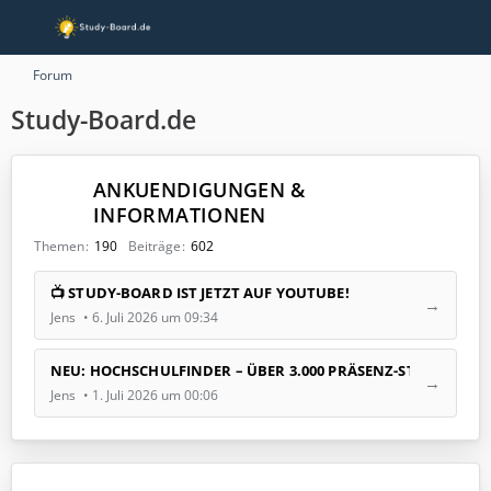
Forum
Study-Board.de
ANKUENDIGUNGEN &
INFORMATIONEN
Themen
190
Beiträge
602
L
📺 STUDY-BOARD IST JETZT AUF YOUTUBE!
e
Jens
6. Juli 2026 um 09:34
t
z
t
NEU: HOCHSCHULFINDER – ÜBER 3.000 PRÄSENZ-STUDIENGÄ
e
Jens
1. Juli 2026 um 00:06
B
e
i
t