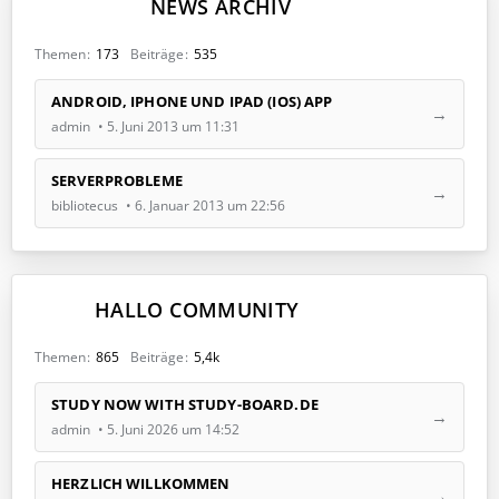
NEWS ARCHIV
r
ä
g
Themen
173
Beiträge
535
e
L
ANDROID, IPHONE UND IPAD (IOS) APP
e
admin
5. Juni 2013 um 11:31
t
z
t
SERVERPROBLEME
e
bibliotecus
6. Januar 2013 um 22:56
B
e
i
t
HALLO COMMUNITY
r
ä
g
Themen
865
Beiträge
5,4k
e
L
STUDY NOW WITH STUDY-BOARD.DE
e
admin
5. Juni 2026 um 14:52
t
z
t
HERZLICH WILLKOMMEN