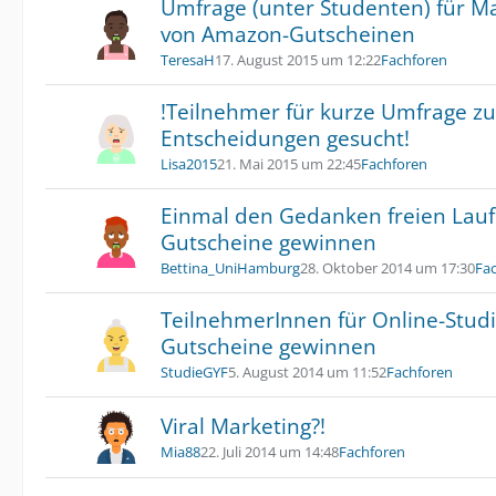
Umfrage (unter Studenten) für Ma
von Amazon-Gutscheinen
TeresaH
17. August 2015 um 12:22
Fachforen
!Teilnehmer für kurze Umfrage z
Entscheidungen gesucht!
Lisa2015
21. Mai 2015 um 22:45
Fachforen
Einmal den Gedanken freien Lauf
Gutscheine gewinnen
Bettina_UniHamburg
28. Oktober 2014 um 17:30
Fa
TeilnehmerInnen für Online-Stud
Gutscheine gewinnen
StudieGYF
5. August 2014 um 11:52
Fachforen
Viral Marketing?!
Mia88
22. Juli 2014 um 14:48
Fachforen