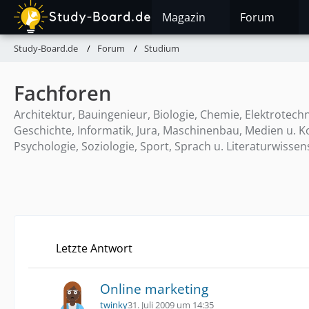
Magazin
Forum
Study-Board.de
Forum
Studium
Fachforen
Architektur, Bauingenieur, Biologie, Chemie, Elektrotec
Geschichte, Informatik, Jura, Maschinenbau, Medien u. K
Psychologie, Soziologie, Sport, Sprach u. Literaturwissen
Letzte Antwort
Online marketing
twinky
31. Juli 2009 um 14:35