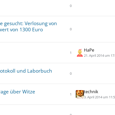
i
0
n
Antworten
g
e
e gesucht: Verlosung von
n
ert von 1300 Euro
0
Antworten
HaPe
1
Antworten
Z
21. April 2014 um 17
u
m
otokoll und Laborbuch
l
0
Antworten
e
t
z
rage über Witze
technik
1
t
Antworten
Z
3. April 2014 um 11:
e
u
n
m
B
l
0