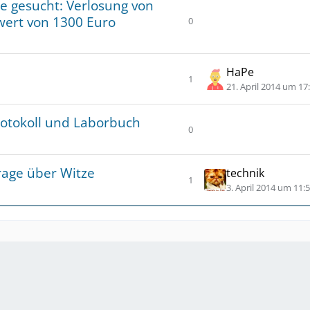
e gesucht: Verlosung von
g
ert von 1300 Euro
0
e
Antworten
n
HaPe
1
Antworten
Z
21. April 2014 um 17
u
m
otokoll und Laborbuch
0
l
Antworten
e
t
rage über Witze
technik
1
z
Antworten
Z
3. April 2014 um 11:
t
u
e
m
n
l
B
e
e
t
i
z
t
t
r