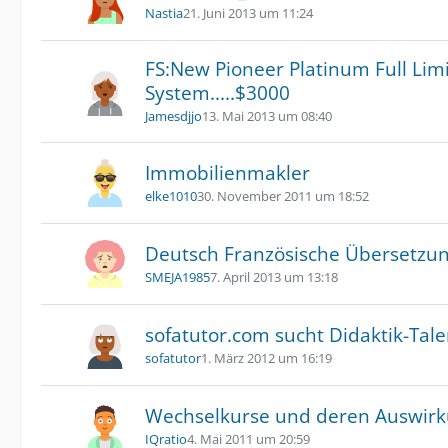
Nastia
21. Juni 2013 um 11:24
FS:New Pioneer Platinum Full Limi
System.....$3000
Jamesdjjo
13. Mai 2013 um 08:40
Immobilienmakler
elke1010
30. November 2011 um 18:52
Deutsch Französische Übersetzu
SMEJA1985
7. April 2013 um 13:18
sofatutor.com sucht Didaktik-Tale
sofatutor
1. März 2012 um 16:19
Wechselkurse und deren Auswir
IQratio
4. Mai 2011 um 20:59