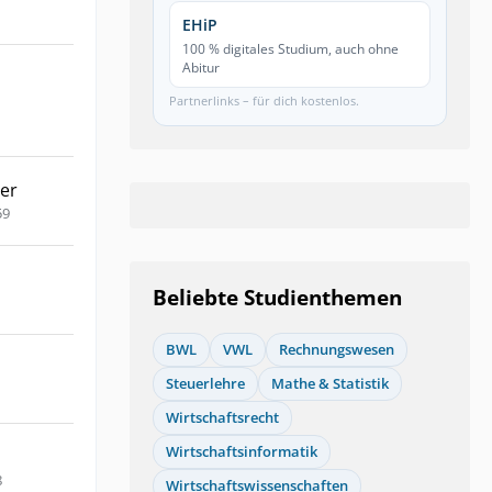
EHiP
100 % digitales Studium, auch ohne
Abitur
Partnerlinks – für dich kostenlos.
er
59
Beliebte Studienthemen
BWL
VWL
Rechnungswesen
Steuerlehre
Mathe & Statistik
Wirtschaftsrecht
Wirtschaftsinformatik
8
Wirtschaftswissenschaften