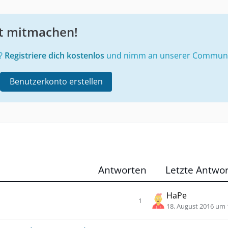
i
t
n
r
g
a
zt mitmachen!
e
g
n
s
e?
Registriere dich kostenlos
und nimm an unserer Community
p
r
Benutzerkonto erstellen
i
n
g
e
n
Antworten
Letzte Antwor
HaPe
1
Antworten
Z
18. August 2016 um 
u